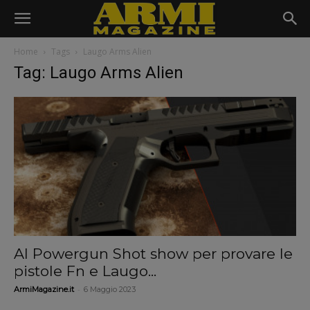
Home
Tags
Laugo Arms Alien
Tag: Laugo Arms Alien
Al Powergun Shot show per provare le
pistole Fn e Laugo...
-
ArmiMagazine.it
6 Maggio 2023