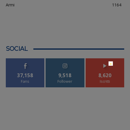
Armi
1164
SOCIAL
×
37,158
9,518
8,620
Fans
Follower
Iscritti