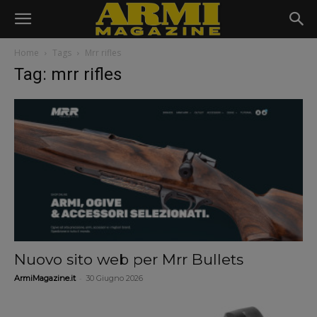
Home
Tags
Mrr rifles
Tag: mrr rifles
Nuovo sito web per Mrr Bullets
-
ArmiMagazine.it
30 Giugno 2026