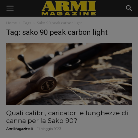
Home
Tags
Sako 90 peak carbon light
Tag: sako 90 peak carbon light
Quali calibri, caricatori e lunghezze di
canna per la Sako 90?
-
ArmiMagazine.it
11 Maggio 2023