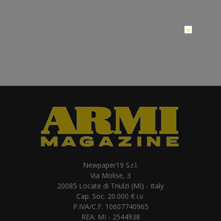
×
Newpaper19 S.r.l.
Via Molise, 3
20085 Locate di Triulzi (MI) - Italy
Cap. Soc. 20.000 € i.v.
P.IVA/C.F. 10607740965
REA: MI - 2544938