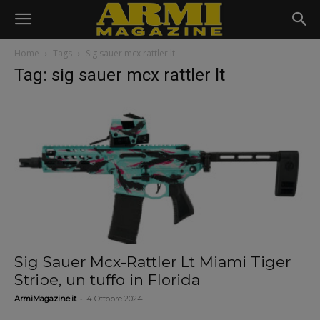
Home
Tags
Sig sauer mcx rattler lt
Tag: sig sauer mcx rattler lt
Sig Sauer Mcx-Rattler Lt Miami Tiger
Stripe, un tuffo in Florida
-
ArmiMagazine.it
4 Ottobre 2024