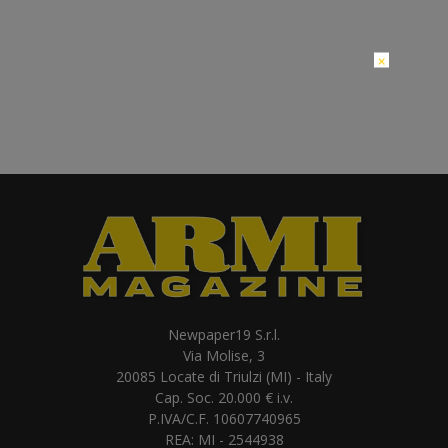
×
Newpaper19 S.r.l.
Via Molise, 3
20085 Locate di Triulzi (MI) - Italy
Cap. Soc. 20.000 € i.v.
P.IVA/C.F. 10607740965
REA: MI - 2544938