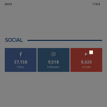
Armi
1164
SOCIAL
×
37,158
9,518
8,620
Fans
Follower
Iscritti