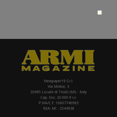
×
Newpaper19 S.r.l.
Via Molise, 3
20085 Locate di Triulzi (MI) - Italy
Cap. Soc. 20.000 € i.v.
P.IVA/C.F. 10607740965
REA: MI - 2544938