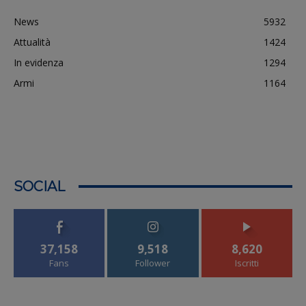
News
5932
Attualità
1424
In evidenza
1294
Armi
1164
SOCIAL
37,158
9,518
8,620
Fans
Follower
Iscritti