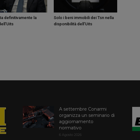
a definitivamente la
Solo i beni immobili dei Tsn nella
ell’Uits
disponibilità dell’Uits
A settembre Conarmi
organizza un seminario di
aggiornamento
normativo
6 Agosto 2026