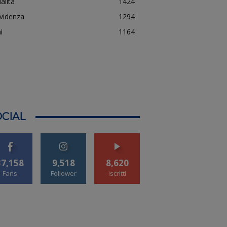
alità
1424
evidenza
1294
i
1164
CIAL
37,158
9,518
8,620
Fans
Follower
Iscritti