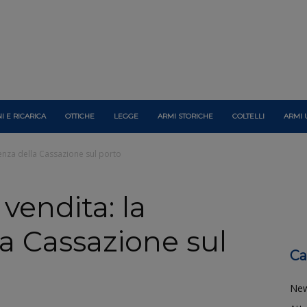
I E RICARICA
OTTICHE
LEGGE
ARMI STORICHE
COLTELLI
ARMI 
tenza della Cassazione sul porto
 vendita: la
a Cassazione sul
Ca
Ne