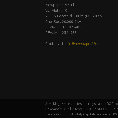
Newpaper19 S.r.l.
Via Molise, 3
20085 Locate di Triulzi (MI) - Italy
Cap. Soc. 20.000 € i.v.
P.IVA/C.F. 10607740965
REA: MI - 2544938
Contattaci:
info@newpaper19.it
Armi Magazine è una testata registrata al ROC con
Newpaper19 S.r.l. P.IVA/C.F. 10607740965 - REA: M
Locate di Triulzi, MI - Italy Capitale Sociale: 20.000