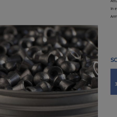
Attu
In 
Arm
SO