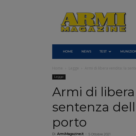
Armi
Magazine
HOME
NEWS
TEST
MUNIZION
Home
Legge
Armi di libera vendita: la sen
Legge
Armi di libera
sentenza dell
porto
Di
ArmiMagazine.it
-
5 Ottobre 2021