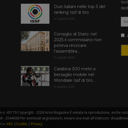
Iscr
Due italiani nelle top 3 del
dedi
ranking Issf di tiro
6 Agosto 2026
Consiglio di Stato: nel
A
2025 il commissario non
poteva revocare
l’assemblea...
5 Agosto 2026
Carabina 300 metri e
bersaglio mobile nel
Mondiale Issf di tiro...
5 Agosto 2026
 n. 43179 Copyright - 2026 Armi Magazine È vietata la riproduzione, anche solo i
I - 2544938 Per eventuali segnalazioni, inviare una mail all'indirizzo: shop@new
 i.v.
Info
|
Cookie
|
Privacy