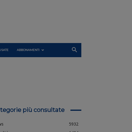
USATE
ABBONAMENTI
tegorie più consultate
ws
5932