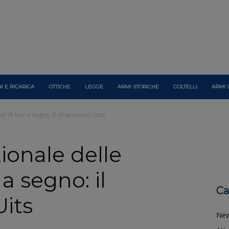
I E RICARICA
OTTICHE
LEGGE
ARMI STORICHE
COLTELLI
ARMI 
oni di tiro a segno: il chiarimento Uits
zionale delle
 a segno: il
Ca
Uits
Ne