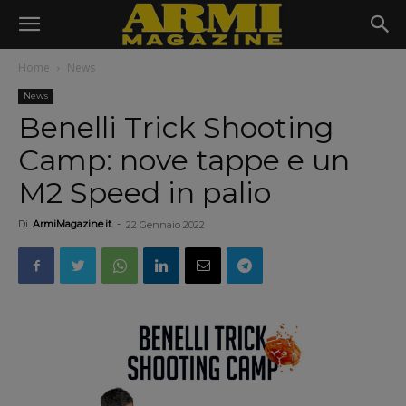
Home
News
News
Benelli Trick Shooting
Camp: nove tappe e un
M2 Speed in palio
Di
ArmiMagazine.it
-
22 Gennaio 2022