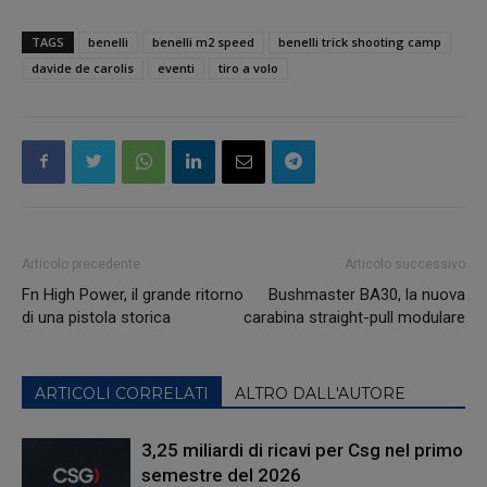
TAGS
benelli
benelli m2 speed
benelli trick shooting camp
davide de carolis
eventi
tiro a volo
Articolo precedente
Articolo successivo
Fn High Power, il grande ritorno
Bushmaster BA30, la nuova
di una pistola storica
carabina straight-pull modulare
ARTICOLI CORRELATI
ALTRO DALL'AUTORE
3,25 miliardi di ricavi per Csg nel primo
semestre del 2026