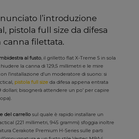
nunciato l’introduzione
, pistola full size da difesa
 canna filettata.
ambidestra al fusto
, il grilletto flat X-Treme S in sola
hiudere la canna di 129,5 millimetri e le mire
on l’installazione d’un moderatore di suono: si
ctical,
pistola full size
da difesa appena entrata
9 dollari; bisognerà attendere un po’ per capire
ropa).
e del carrello
sul quale è rapido installare un
ctical (221 millimetri, 945 grammi) sfoggia inoltre
initura Cerakote Premium H-Series sulle parti
ull’impugnatura e un fusto stile Vertec M9A4.