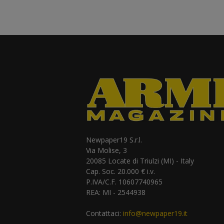
Newpaper19 S.r.l.
Via Molise, 3
20085 Locate di Triulzi (MI) - Italy
Cap. Soc. 20.000 € i.v.
P.IVA/C.F. 10607740965
REA: MI - 2544938
Contattaci:
info@newpaper19.it