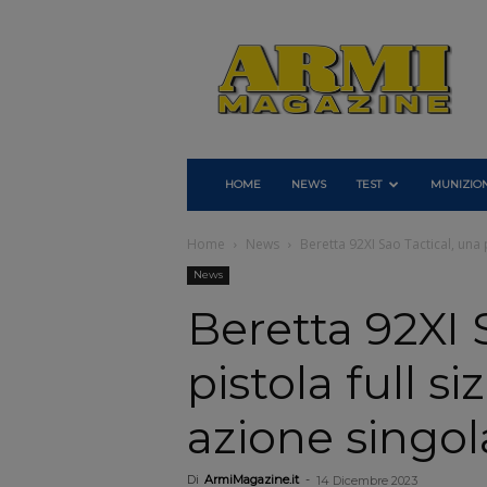
Armi
Magazine
HOME
NEWS
TEST
MUNIZION
Home
News
Beretta 92XI Sao Tactical, una p
News
Beretta 92XI 
pistola full si
azione singol
Di
ArmiMagazine.it
-
14 Dicembre 2023