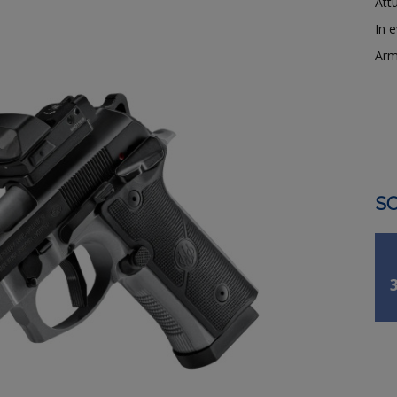
Attu
In 
Arm
SO