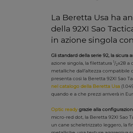
La Beretta Usa ha an
della 92XI Sao Tactical
in azione singola con
Gli standard della serie 92, la sicura 
1
azione singola, la filettatura
/
x28 a c
2
metalliche dall’altezza compatibile c
presenta così la Beretta 92XI Sao Ta
nel catalogo della Beretta Usa
(1.04
quando e a che prezzi arriverà in Eu
Optic ready
grazie alla configurazion
micro-red dot, la Beretta 92XI Sao Ta
un cane scheletrizzato leggero, la f
metalliche, una texture aggressiva s