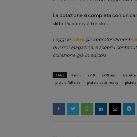
La dotazione si completa con un cari
slitta Picatinny a tre slot.
Leggi le
news
, gli approfondimenti
le
di Armi Magazine; e scopri i contenut
collezione già in edicola.
TAGS
9 mm
9x19
9x19 mm
beretta
pistola full size
pistola optic ready
pistol