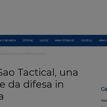
I E RICARICA
OTTICHE
LEGGE
ARMI STORICHE
COLTELLI
ARMI 
istola full size da difesa in azione...
Sao Tactical, una
ze da difesa in
Ca
a
Ne