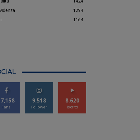
alità
1424
evidenza
1294
i
1164
CIAL
37,158
9,518
8,620
Fans
Follower
Iscritti