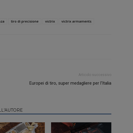
nza
tiro di precisione
victrix
victrix armaments
Articolo successivo
Europei di tiro, super medagliere per l’Italia
LL'AUTORE