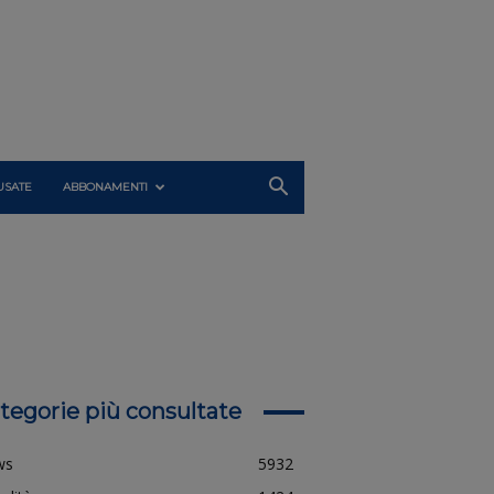
USATE
ABBONAMENTI
tegorie più consultate
ws
5932