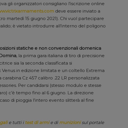
a gli organizzatori consigliano l’iscrizione online
w.victrixarmaments.com
deve essere inviato a
ro martedì 15 giugno 2021). Chi vuol partecipare
alido; è vietato introdurre all’interno del poligono
osizioni statiche e non convenzionali domenica
a Domina
, la prima gara italiana di tiro di precisione
trice sia la seconda classificata si
 Venus in edizione limitata e un coltello Extrema
na carabina Cz 457 calibro .22 LR personalizzata
sories. Per candidarsi (stesso modulo e stesse
paro) c’è tempo fino al 6 giugno. La direzione
caso di pioggia l’intero evento slitterà al fine
gali
e tutti i
test di armi
e di
munizioni
sul portale