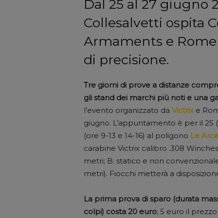
Dal 25 al 27 giugno 2
Collesalvetti ospita C
Armaments e Rome Ac
di precisione.
Tre giorni di prove a distanze compre
gli stand dei marchi più noti e una ga
l’evento organizzato da
Victrix
e Rome
giugno. L’appuntamento è per il 25 (or
(ore 9-13 e 14-16) al poligono
Le Arc
carabine Victrix calibro .308 Winchest
metri; B: statico e non convenzionale
metri). Fiocchi metterà a disposizion
La prima prova di sparo (durata massi
colpi) costa 20 euro
; 5 euro il prez