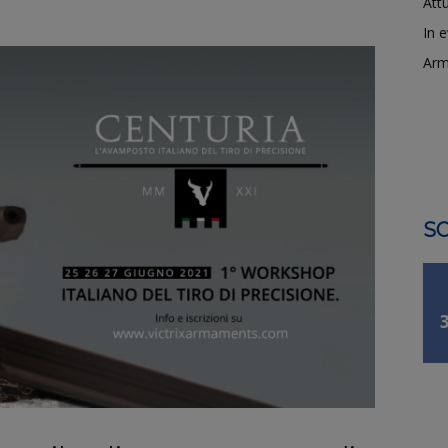
Attu
In 
Arm
SO