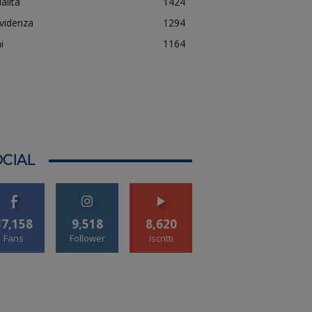
alità
1424
evidenza
1294
i
1164
CIAL
37,158
9,518
8,620
Fans
Follower
Iscritti