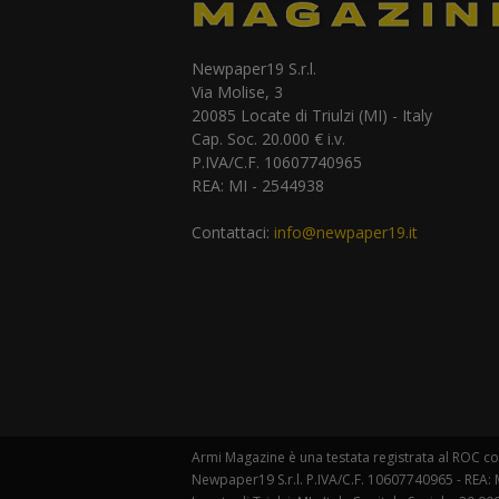
Newpaper19 S.r.l.
Via Molise, 3
20085 Locate di Triulzi (MI) - Italy
Cap. Soc. 20.000 € i.v.
P.IVA/C.F. 10607740965
REA: MI - 2544938
Contattaci:
info@newpaper19.it
Armi Magazine è una testata registrata al ROC con
Newpaper19 S.r.l. P.IVA/C.F. 10607740965 - REA: M