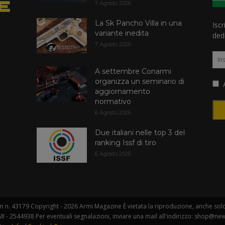
7 Agosto 2026
La Sk Pancho Villa in una
Iscr
variante inedita
dedi
7 Agosto 2026
A settembre Conarmi
organizza un seminario di
A
aggiornamento
normativo
6 Agosto 2026
Due italiani nelle top 3 del
ranking Issf di tiro
6 Agosto 2026
 n. 43179 Copyright - 2026 Armi Magazine È vietata la riproduzione, anche solo i
I - 2544938 Per eventuali segnalazioni, inviare una mail all'indirizzo: shop@new