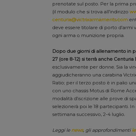
prenotate sul posto. Per la prima prov
(il modulo che si trova all’indirizzo
ww
centuria@victrixarmaments.com
ent
deve essere titolare di porto d’armi v
ogni arma o munizione propria.
Dopo due giorni di allenamento in p
27 (ore 8-12) si terrà anche Centuri
esclusivamente per donne. Sia la vinci
aggiudicheranno una carabina Victrix
Ratio; per il terzo posto è in palio u
con uno chassis Motus di Rome Acces
modalità d’iscrizione alle prove di s
selezionerà poi le 18 partecipanti. In 
settimana successivo, 2-4 luglio.
Leggi le
news
, gli approfondimenti
le