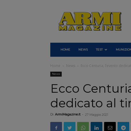
Armi
Magazine
HOME
NEWS
TEST
MUNIZION
Home
News
Ecco Centuria, l’evento dedicat
News
Ecco Centuria
dedicato al ti
Di
ArmiMagazine.it
-
27 Maggio 2021