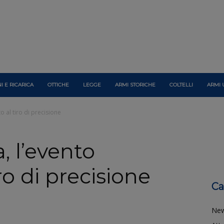
I E RICARICA
OTTICHE
LEGGE
ARMI STORICHE
COLTELLI
ARMI 
o al tiro di precisione
, l’evento
ro di precisione
Ca
Ne