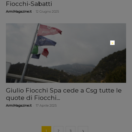
Fiocchi-Sabatti
-
ArmiMagazine.it
12 Giugno 2025
×
Giulio Fiocchi Spa cede a Csg tutte le
quote di Fiocchi...
-
ArmiMagazine.it
17 Aprile 2025
1
2
3