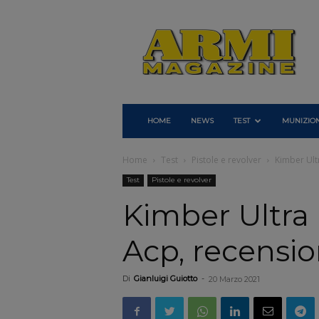
Armi
Magazine
HOME
NEWS
TEST
MUNIZION
Home
Test
Pistole e revolver
Kimber Ultr
Test
Pistole e revolver
Kimber Ultra R
Acp, recensio
Di
Gianluigi Guiotto
-
20 Marzo 2021