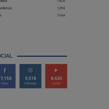
alità
1424
evidenza
1294
i
1164
CIAL
37,158
9,518
8,620
Fans
Follower
Iscritti