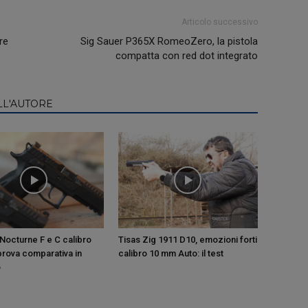
Articolo successivo
re
Sig Sauer P365X RomeoZero, la pistola
compatta con red dot integrato
LL'AUTORE
Nocturne F e C calibro
Tisas Zig 1911 D10, emozioni forti
 prova comparativa in
calibro 10 mm Auto: il test
o