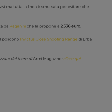
 vivi ma tutta la linea è smussata per evitare che
ta da
Paganini
che la propone a
2.536 euro
.
l poligono
Invictus Close Shooting Range
di Erba
izzate dal team di
Armi Magazine
:
clicca qui
.