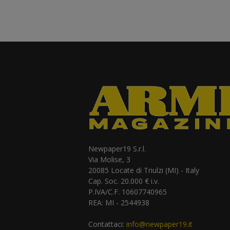
Newpaper19 S.r.l.
Via Molise, 3
20085 Locate di Triulzi (MI) - Italy
Cap. Soc. 20.000 € i.v.
P.IVA/C.F. 10607740965
REA: MI - 2544938
Contattaci:
info@newpaper19.it