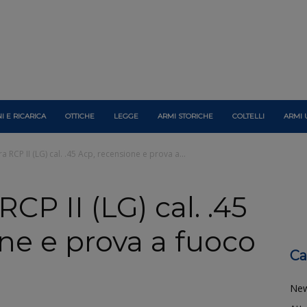
I E RICARICA
OTTICHE
LEGGE
ARMI STORICHE
COLTELLI
ARMI 
a RCP II (LG) cal. .45 Acp, recensione e prova a...
CP II (LG) cal. .45
ne e prova a fuoco
Ca
Ne