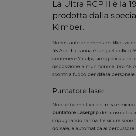
La Ultra RCP II è la 1
prodotta dalla speci
Kimber.
Nonostante le dimensioni lillipuzi
45 Acp. La canna è lunga 3 pollici (
contenere 7 colpi; ciò significa che i
disposizione 8 munizioni calibro 45 A
scontri a fuoco per difesa personale.
Puntatore laser
Non abbiamo tacca di mira e mirino tr
puntatore Lasergrip
di Crimson Trace
impugnando l’arma. Le sicure sono tre
dorsale, e automatica al percussore.