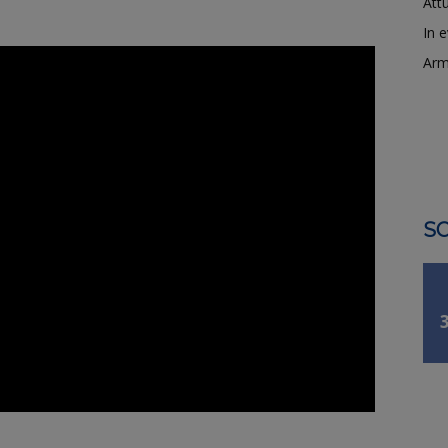
Attu
In 
Arm
SO