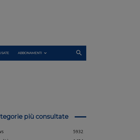
USATE
ABBONAMENTI
tegorie più consultate
ws
5932