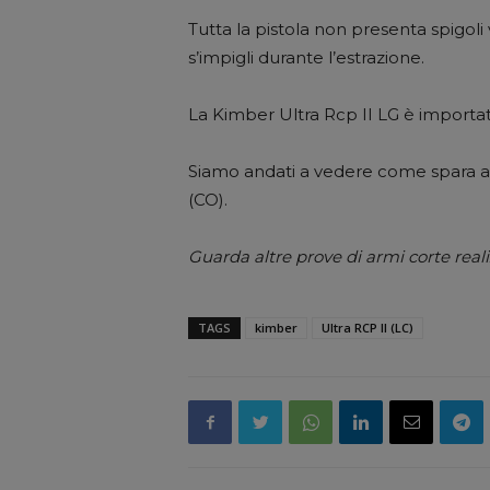
Tutta la pistola non presenta spigoli
s’impigli durante l’estrazione.
La Kimber Ultra Rcp II LG è importa
Siamo andati a vedere come spara a
(CO).
Guarda altre prove di armi corte real
TAGS
kimber
Ultra RCP II (LC)