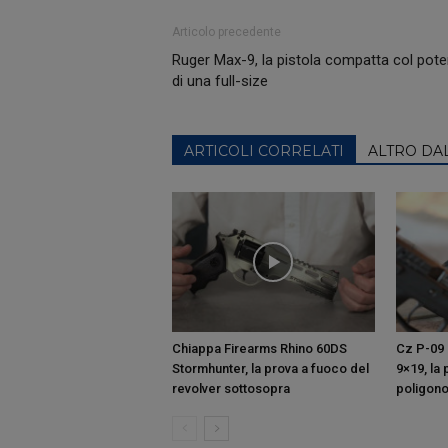
Articolo precedente
Ruger Max-9, la pistola compatta col pote
di una full-size
ARTICOLI CORRELATI
ALTRO DA
Chiappa Firearms Rhino 60DS
Cz P-09 
Stormhunter, la prova a fuoco del
9×19, la
revolver sottosopra
poligon