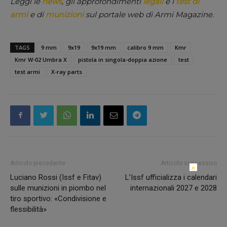
Leggi le
news
, gli approfondimenti
legali
e i
test di
armi
e di
munizioni
sul portale web di Armi Magazine.
TAGS
9 mm
9x19
9x19 mm
calibro 9 mm
Kmr
Kmr W-02 Umbra X
pistola in singola-doppia azione
test
test armi
X-ray parts
Articolo precedente
Articolo successivo
×
Luciano Rossi (Issf e Fitav)
L’Issf ufficializza i calendari
sulle munizioni in piombo nel
internazionali 2027 e 2028
tiro sportivo: «Condivisione e
flessibilità»