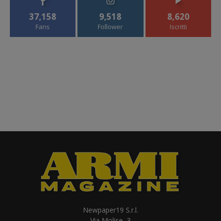
37,158
9,518
8,620
Fans
Follower
Iscritti
Newpaper19 S.r.l.
Via Molise, 3