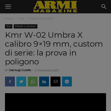
Home
Test
Pistole e revolver
Test
Pistole e revolver
Kmr W-02 Umbra X
calibro 9×19 mm, custom
di serie: la prova in
poligono
Di
Gianluigi Guiotto
-
21 Novembre 2025