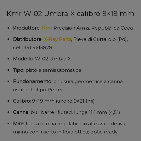
Kmr W-02 Umbra X calibro 9×19 mm
Produttore
:
Kmr
Precision Arms, Repubblica Ceca
Distributore
:
X-Ray Parts
, Pieve di Curtarolo (Pd),
cell. 351 9615878
Modello
: W-02 Umbra X
Tipo
: pistola semiautomatica
Funzionamento
: chiusura geometrica a canna
oscillante tipo Petter
Calibro
: 9×19 mm (anche 9×21 Imi)
Canna
: bull barrel, fluted, lunga 114 mm (4,5”)
Mire
: tacca di mira regolabile in altezza e deriva,
mirino con inserto in fibra ottica; optic ready