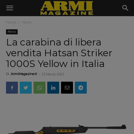
Home
News
News
La carabina di libera
vendita Hatsan Striker
1000S Yellow in Italia
Di
ArmiMagazine.it
-
23 Marzo 2023