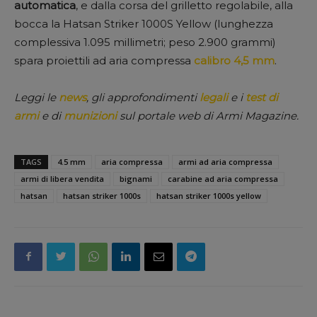
automatica
, e dalla corsa del grilletto regolabile, alla
bocca la Hatsan Striker 1000S Yellow (lunghezza
complessiva 1.095 millimetri; peso 2.900 grammi)
spara proiettili ad aria compressa
calibro 4,5 mm
.
Leggi le
news
, gli approfondimenti
legali
e i
test di
armi
e di
munizioni
sul portale web di Armi Magazine.
TAGS
4.5 mm
aria compressa
armi ad aria compressa
armi di libera vendita
bignami
carabine ad aria compressa
hatsan
hatsan striker 1000s
hatsan striker 1000s yellow