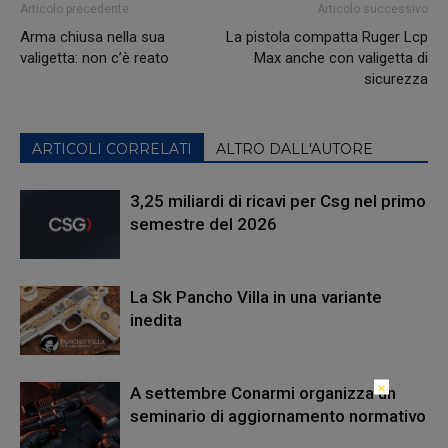
Articolo precedente
Articolo successivo
Arma chiusa nella sua
La pistola compatta Ruger Lcp
valigetta: non c’è reato
Max anche con valigetta di
sicurezza
ARTICOLI CORRELATI
ALTRO DALL'AUTORE
3,25 miliardi di ricavi per Csg nel primo
semestre del 2026
La Sk Pancho Villa in una variante
inedita
×
A settembre Conarmi organizza un
seminario di aggiornamento normativo