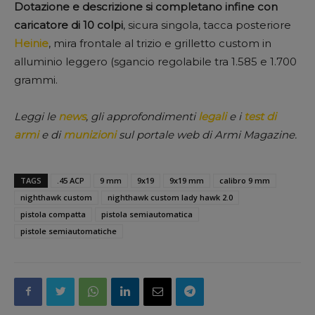
Dotazione e descrizione si completano infine con
caricatore di 10 colpi
, sicura singola, tacca posteriore
Heinie
, mira frontale al trizio e grilletto custom in
alluminio leggero (sgancio regolabile tra 1.585 e 1.700
grammi.
Leggi le
news
, gli approfondimenti
legali
e i
test di
armi
e di
munizioni
sul portale web di Armi Magazine.
TAGS
.45 ACP
9 mm
9x19
9x19 mm
calibro 9 mm
nighthawk custom
nighthawk custom lady hawk 2.0
pistola compatta
pistola semiautomatica
pistole semiautomatiche