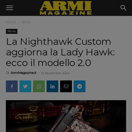
Home
News
News
La Nighthawk Custom
aggiorna la Lady Hawk:
ecco il modello 2.0
Di
ArmiMagazine.it
-
12 Novembre 2024