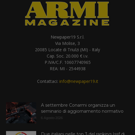
Newpaper19 S.r.l.
Via Molise, 3
20085 Locate di Triulzi (MI) - Italy
Cap. Soc. 20.000 € i.v.
P.IVA/C.F. 10607740965
REA: MI - 2544938
Contattaci:
info@newpaper19.it
A settembre Conarmi organizza un
seminario di aggiornamento normativo
6 Agosto 2026
Due italiani nelle top 3 del ranking Issf di