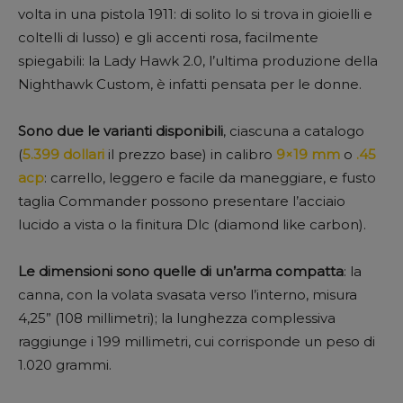
volta in una pistola 1911: di solito lo si trova in gioielli e
coltelli di lusso) e gli accenti rosa, facilmente
spiegabili: la Lady Hawk 2.0, l’ultima produzione della
Nighthawk Custom, è infatti pensata per le donne.
Sono due le varianti disponibili
, ciascuna a catalogo
(
5.399 dollari
il prezzo base) in calibro
9×19 mm
o
.45
acp
: carrello, leggero e facile da maneggiare, e fusto
taglia Commander possono presentare l’acciaio
lucido a vista o la finitura Dlc (diamond like carbon).
Le dimensioni sono quelle di un’arma compatta
: la
canna, con la volata svasata verso l’interno, misura
4,25” (108 millimetri); la lunghezza complessiva
raggiunge i 199 millimetri, cui corrisponde un peso di
1.020 grammi.