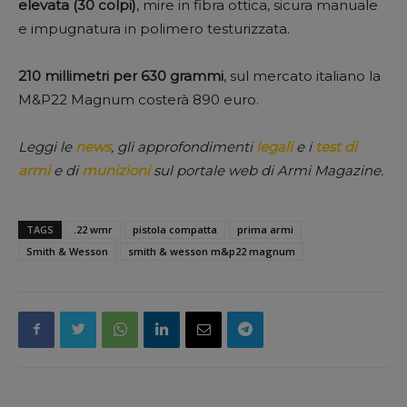
elevata (30 colpi)
, mire in fibra ottica, sicura manuale
e impugnatura in polimero testurizzata.
210 millimetri per 630 grammi
, sul mercato italiano la
M&P22 Magnum costerà 890 euro.
Leggi le
news
, gli approfondimenti
legali
e i
test di
armi
e di
munizioni
sul portale web di Armi Magazine.
TAGS
.22 wmr
pistola compatta
prima armi
Smith & Wesson
smith & wesson m&p22 magnum