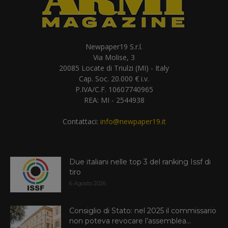
Newpaper19 S.r.l.
Via Molise, 3
20085 Locate di Triulzi (MI) - Italy
Cap. Soc. 20.000 € i.v.
P.IVA/C.F. 10607740965
REA: MI - 2544938
Contattaci:
info@newpaper19.it
Due italiani nelle top 3 del ranking Issf di
tiro
6 Agosto 2026
Consiglio di Stato: nel 2025 il commissario
non poteva revocare l’assemblea...