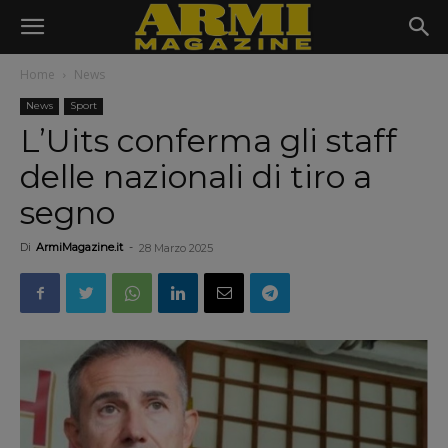
Home
News
News
Sport
L’Uits conferma gli staff
delle nazionali di tiro a
segno
Di
ArmiMagazine.it
-
28 Marzo 2025