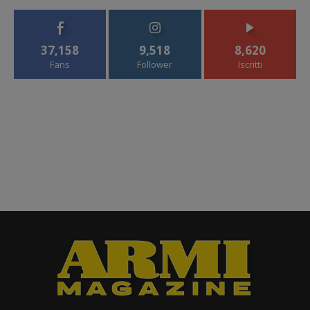
37,158
9,518
8,620
Fans
Follower
Iscritti