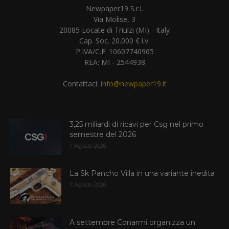
Newpaper19 S.r.l.
Via Molise, 3
20085 Locate di Triulzi (MI) - Italy
Cap. Soc. 20.000 € i.v.
P.IVA/C.F. 10607740965
REA: MI - 2544938
Contattaci:
info@newpaper19.it
3,25 miliardi di ricavi per Csg nel primo
semestre del 2026
7 Agosto 2026
La Sk Pancho Villa in una variante inedita
7 Agosto 2026
A settembre Conarmi organizza un