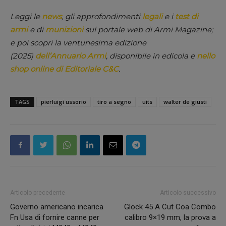
Leggi le
news
, gli approfondimenti
legali
e i
test di
armi
e di
munizioni
sul portale web di Armi Magazine;
e poi scopri la ventunesima edizione
(2025)
dell’Annuario Armi
, disponibile in edicola e
nello
shop online di Editoriale C&C
.
TAGS
pierluigi ussorio
tiro a segno
uits
walter de giusti
Articolo precedente
Articolo successivo
Governo americano incarica
Glock 45 A Cut Coa Combo
Fn Usa di fornire canne per
calibro 9×19 mm, la prova a