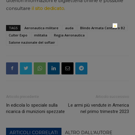
ulteriori informazioni e biglietteria online è possibile
consultare
il sito dedicato
.
×
TAGS
Aeronautica militare
auda
Blindo Armata Centauro B2
Culter Expo
militalia
Regia Aeronautica
Salone nazionale del softair
Articolo precedente
Articolo successivo
In edicola lo speciale sulla
Le armi più vendute in America
ricarica di munizioni spezzate
nel primo trimestre 2023
ARTICOLI CORRELATI
ALTRO DALL'AUTORE