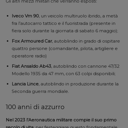
Gli altri mezzi militari che verranno esposti:
Iveco Vm 90
, un veicolo multiruolo ibrido, a metà
fra l’autocarro tattico e il fuoristrada (presente in
fiera solo durante la giornata di sabato 6 maggio);
Fox Armoured Car
, autoblindo in grado di ospitare
quattro persone (comandante, pilota, artigliere e
operatore radio)
Fiat Ansaldo Ab43
, autoblindo con cannone 47/32
Modello 1935 da 47 mm, con 63 colpi disponibili;
Lancia Lince
, autoblindo in produzione durante la
Seconda guerra mondiale.
100 anni di azzurro
Nel 2023 l’Aeronautica militare compie il suo primo
secolo di vita
; per festeggiare questo fondamentale