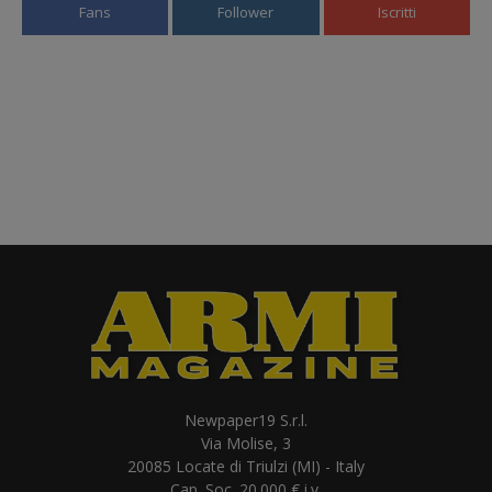
Fans
Follower
Iscritti
Newpaper19 S.r.l.
Via Molise, 3
20085 Locate di Triulzi (MI) - Italy
Cap. Soc. 20.000 € i.v.