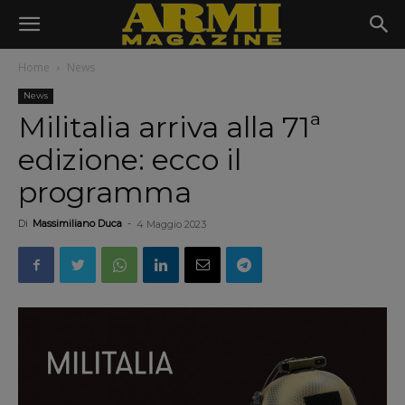
Home
News
News
Militalia arriva alla 71ª
edizione: ecco il
programma
Di
Massimiliano Duca
-
4 Maggio 2023