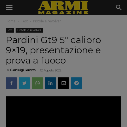
Home
Test
Pistole e revolver
Test
Pistole e revolver
Pardini Gt9 5″ calibro
9×19, presentazione e
prova a fuoco
Di
Gianluigi Guiotto
-
12 Agosto 2022