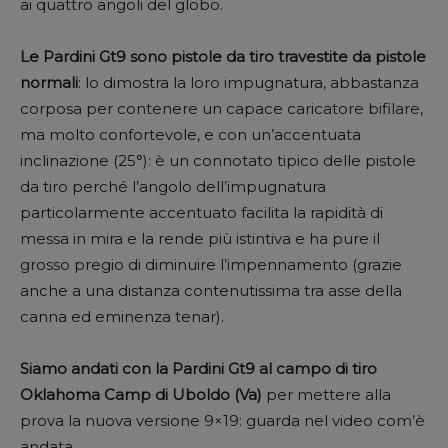
ai quattro angoli del globo.
Le Pardini Gt9 sono pistole da tiro travestite da pistole
normali
: lo dimostra la loro impugnatura, abbastanza
corposa per contenere un capace caricatore bifilare,
ma molto confortevole, e con un’accentuata
inclinazione (25°): è un connotato tipico delle pistole
da tiro perché l’angolo dell’impugnatura
particolarmente accentuato facilita la rapidità di
messa in mira e la rende più istintiva e ha pure il
grosso pregio di diminuire l’impennamento (grazie
anche a una distanza contenutissima tra asse della
canna ed eminenza tenar).
Siamo andati con la Pardini Gt9 al campo di tiro
Oklahoma Camp di Uboldo (Va)
per mettere alla
prova la nuova versione 9×19: guarda nel video com’è
andata.