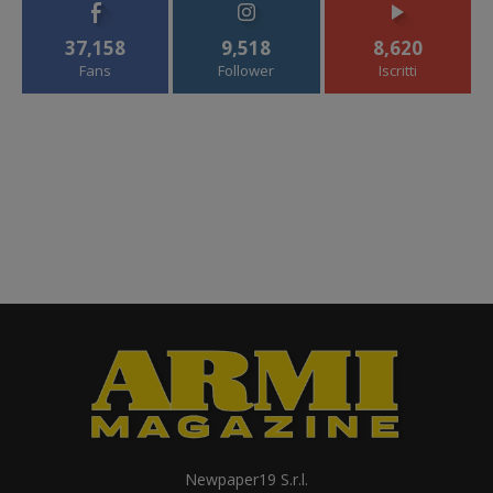
37,158
9,518
8,620
Fans
Follower
Iscritti
Newpaper19 S.r.l.