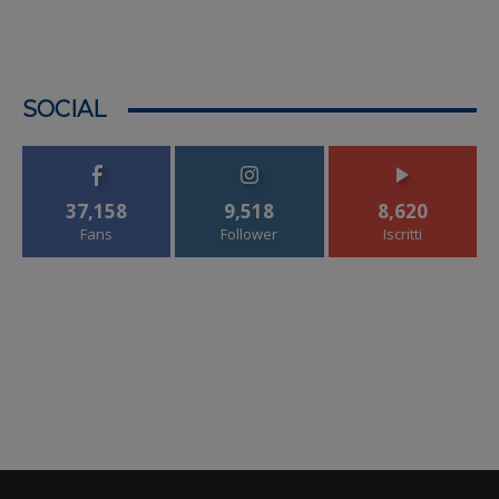
SOCIAL
37,158
9,518
8,620
Fans
Follower
Iscritti