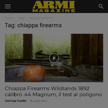
Home
Tags
Chiappa firearms
Tag: chiappa firearms
Chiappa Firearms Wildlands 1892
calibro .44 Magnum, il test al poligono
-
Gianluigi Guiotto
18 Luglio 2024