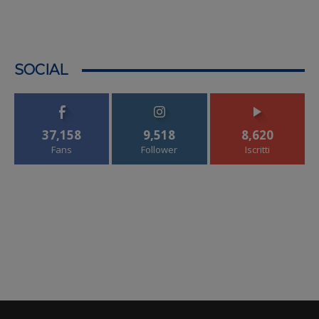
SOCIAL
37,158
9,518
8,620
Fans
Follower
Iscritti