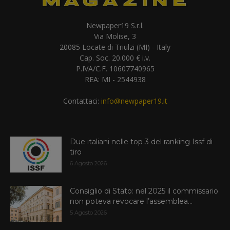
Newpaper19 S.r.l.
Via Molise, 3
20085 Locate di Triulzi (MI) - Italy
Cap. Soc. 20.000 € i.v.
P.IVA/C.F. 10607740965
REA: MI - 2544938
Contattaci:
info@newpaper19.it
Due italiani nelle top 3 del ranking Issf di
tiro
6 Agosto 2026
Consiglio di Stato: nel 2025 il commissario
non poteva revocare l’assemblea...
5 Agosto 2026