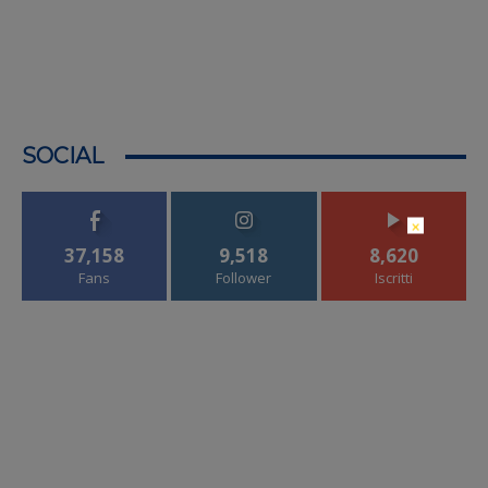
SOCIAL
×
37,158
9,518
8,620
Fans
Follower
Iscritti