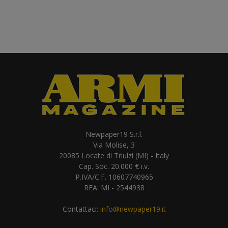
Newpaper19 S.r.l.
Via Molise, 3
20085 Locate di Triulzi (MI) - Italy
Cap. Soc. 20.000 € i.v.
P.IVA/C.F. 10607740965
REA: MI - 2544938
Contattaci:
info@newpaper19.it