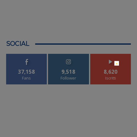
SOCIAL
×
37,158
9,518
8,620
Fans
Follower
Iscritti