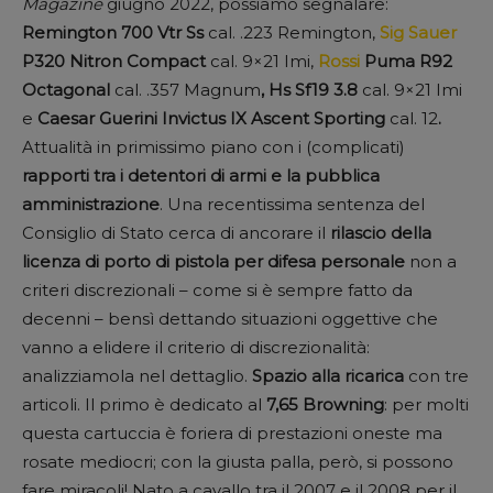
Magazine
giugno 2022, possiamo segnalare:
Remington 700 Vtr Ss
cal. .223 Remington,
Sig Sauer
P320 Nitron Compact
cal. 9×21 Imi,
Rossi
Puma R92
Octagonal
cal. .357 Magnum
, Hs Sf19 3.8
cal. 9×21 Imi
e
Caesar Guerini Invictus IX Ascent Sporting
cal. 12
.
Attualità in primissimo piano con i (complicati)
rapporti tra i detentori di armi e la pubblica
amministrazione
. Una recentissima sentenza del
Consiglio di Stato cerca di ancorare il
rilascio della
licenza di porto di pistola per difesa personale
non a
criteri discrezionali – come si è sempre fatto da
decenni – bensì dettando situazioni oggettive che
vanno a elidere il criterio di discrezionalità:
analizziamola nel dettaglio.
Spazio alla ricarica
con tre
articoli. Il primo è dedicato al
7,65 Browning
: per molti
questa cartuccia è foriera di prestazioni oneste ma
rosate mediocri; con la giusta palla, però, si possono
fare miracoli! Nato a cavallo tra il 2007 e il 2008 per il