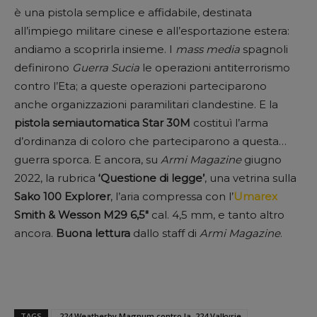
è una pistola semplice e affidabile, destinata
all’impiego militare cinese e all’esportazione estera:
andiamo a scoprirla insieme. I
mass media
spagnoli
definirono
Guerra Sucia
le operazioni antiterrorismo
contro l’Eta; a queste operazioni parteciparono
anche organizzazioni paramilitari clandestine. E la
pistola semiautomatica Star 30M
costituì l’arma
d’ordinanza di coloro che parteciparono a questa…
guerra sporca. E ancora, su
Armi Magazine
giugno
2022, la rubrica
‘Questione di legge’
, una vetrina sulla
Sako 100 Explorer
, l’aria compressa con l’
Umarex
Smith & Wesson M29 6,5″
cal. 4,5 mm, e tanto altro
ancora.
Buona lettura
dallo staff di
Armi Magazine
.
TAGS
.224 Weatherby Magnum contro la .224 Valkyrie