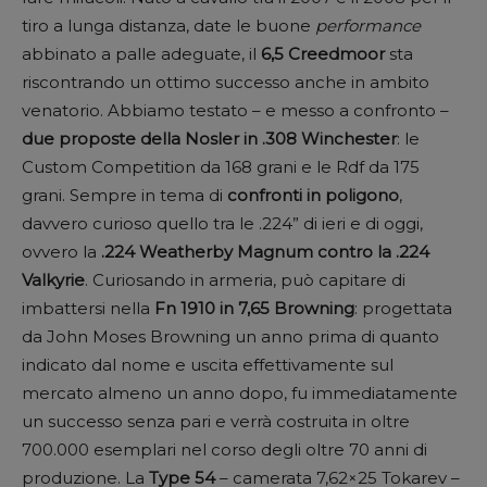
tiro a lunga distanza, date le buone
performance
abbinato a palle adeguate, il
6,5 Creedmoor
sta
riscontrando un ottimo successo anche in ambito
venatorio. Abbiamo testato – e messo a confronto –
due proposte della Nosler in .308 Winchester
: le
Custom Competition da 168 grani e le Rdf da 175
grani. Sempre in tema di
confronti in poligono
,
davvero curioso quello tra le .224” di ieri e di oggi,
ovvero la
.224 Weatherby Magnum contro la .224
Valkyrie
. Curiosando in armeria, può capitare di
imbattersi nella
Fn 1910 in 7,65 Browning
: progettata
da John Moses Browning un anno prima di quanto
indicato dal nome e uscita effettivamente sul
mercato almeno un anno dopo, fu immediatamente
un successo senza pari e verrà costruita in oltre
700.000 esemplari nel corso degli oltre 70 anni di
produzione. La
Type 54
– camerata 7,62×25 Tokarev –