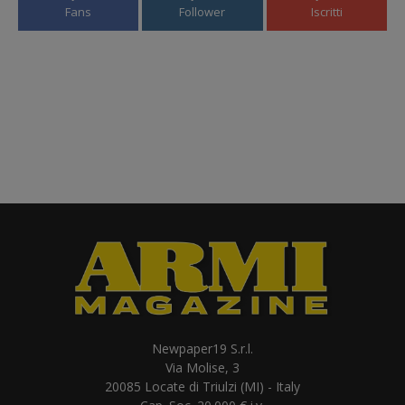
Fans
Follower
Iscritti
Newpaper19 S.r.l.
Via Molise, 3
20085 Locate di Triulzi (MI) - Italy