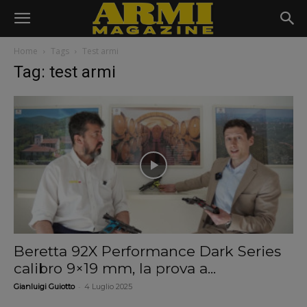
Home
Tags
Test armi
Tag: test armi
Beretta 92X Performance Dark Series
calibro 9×19 mm, la prova a...
-
Gianluigi Guiotto
4 Luglio 2025