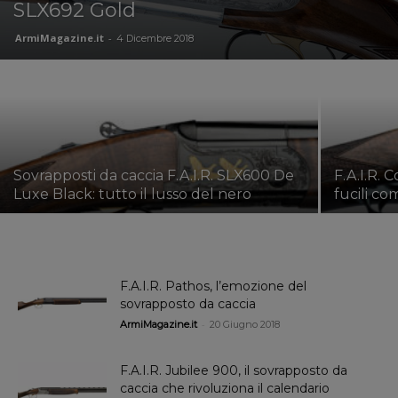
SLX692 Gold
ArmiMagazine.it
-
4 Dicembre 2018
Sovrapposti da caccia F.A.I.R. SLX600 De
F.A.I.R. 
Luxe Black: tutto il lusso del nero
fucili co
F.A.I.R. Pathos, l’emozione del
sovrapposto da caccia
-
ArmiMagazine.it
20 Giugno 2018
F.A.I.R. Jubilee 900, il sovrapposto da
caccia che rivoluziona il calendario