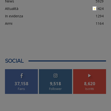
News
5929
Attualità
1424
×
In evidenza
1294
Armi
1164
SOCIAL
37,158
9,518
8,620
Fans
Follower
Iscritti