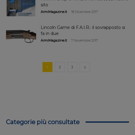
sito
-
ArmiMagazine.it
18 Dicembre 2017
Lincoln Game di F.A.I.R.: il sovrapposto si
fa in due
-
ArmiMagazine.it
7 Novembre 2017
1
2
3
Categorie più consultate