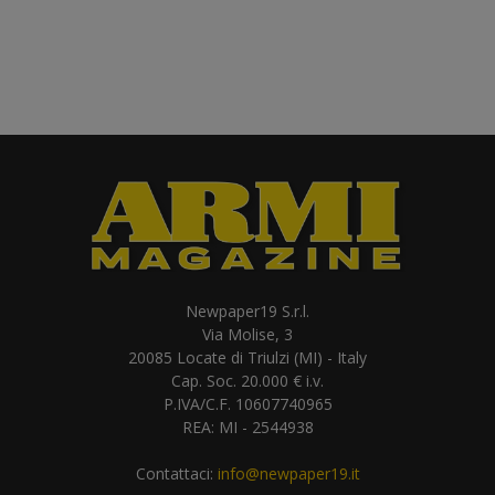
Newpaper19 S.r.l.
Via Molise, 3
20085 Locate di Triulzi (MI) - Italy
Cap. Soc. 20.000 € i.v.
P.IVA/C.F. 10607740965
REA: MI - 2544938
Contattaci:
info@newpaper19.it