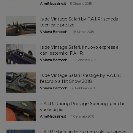
-
ArmiMagazine.it
5 Giugno 2018
Iside Vintage Safari by F.A.I.R.: scheda
tecnica e prezzo
-
Viviana Bertocchi
28 Marzo 2018
Iside Vintage Safari, il nuovo express a
cani esterni di F.A.I.R.
-
Viviana Bertocchi
16 Febbraio 2018
Iside Vintage Safari Prestige by F.A.I.R.:
l’esordio a Hit Show 2018
-
Viviana Bertocchi
6 Febbraio 2018
F.A.I.R. Racing Prestige Sporting: per chi
vuole di più
-
ArmiMagazine.it
11 Gennaio 2018
F.A.I.R.: shop on line, e non solo, sul nuovo