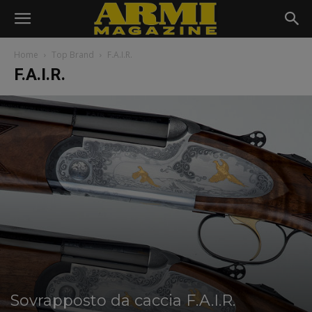
Home
Top Brand
F.A.I.R.
F.A.I.R.
Sovrapposto da caccia F.A.I.R.