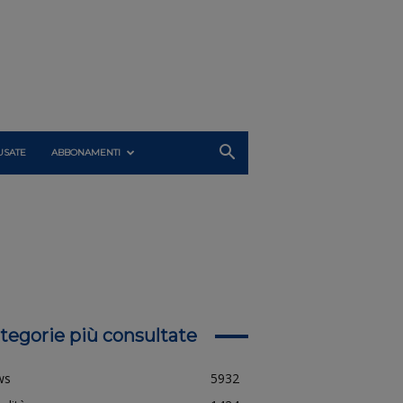
USATE
ABBONAMENTI
tegorie più consultate
ws
5932