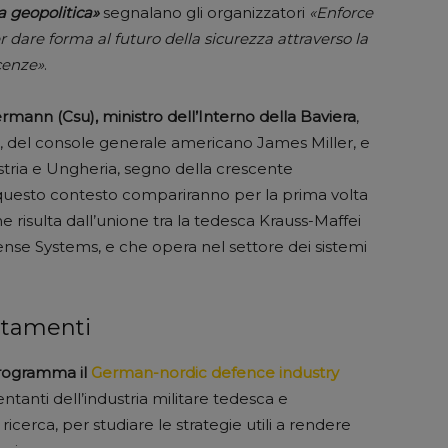
a geopolitica»
segnalano gli organizzatori
«Enforce
dare forma al futuro della sicurezza attraverso la
cenze»
.
mann (Csu), ministro dell’Interno della Baviera
,
i, del console generale americano James Miller, e
Austria e Ungheria, segno della crescente
in questo contesto compariranno per la prima volta
e risulta dall’unione tra la tedesca Krauss-Maffei
se Systems, e che opera nel settore dei sistemi
ntamenti
programma il
German-nordic defence industry
sentanti dell’industria militare tedesca e
 ricerca, per studiare le strategie utili a rendere