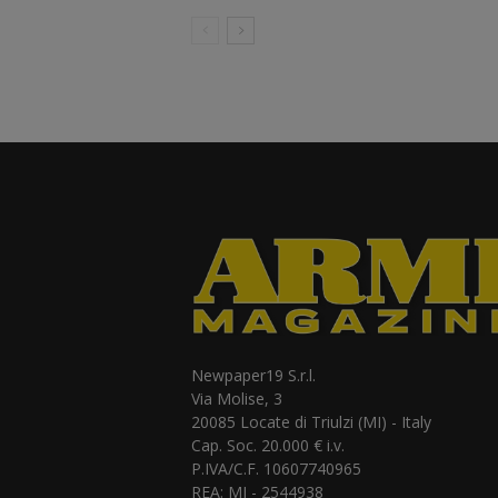
Newpaper19 S.r.l.
Via Molise, 3
20085 Locate di Triulzi (MI) - Italy
Cap. Soc. 20.000 € i.v.
P.IVA/C.F. 10607740965
REA: MI - 2544938