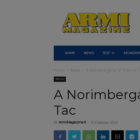
Armi
Magazine
HOME
NEWS
TEST
MUNIZION
Home
News
A Norimberga la 12ª Enforce 
News
A Norimberga
Tac
Di
ArmiMagazine.it
-
10 Febbraio 2025