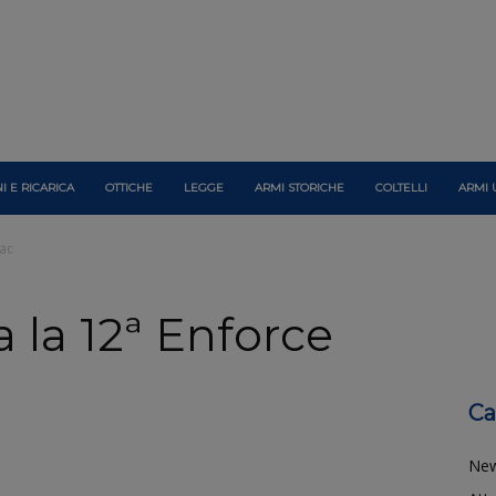
I E RICARICA
OTTICHE
LEGGE
ARMI STORICHE
COLTELLI
ARMI 
Tac
 la 12ª Enforce
Ca
Ne