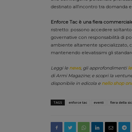
destinato all’incontro tra domanda e 
Enforce Tac è una fiera commerciale
ristretto: possono accedere soltanto
governative con responsabilità di pol
ambiente altamente specializzato, 
mantenendo elevatissimi gli standard
Leggi le
news
, gli approfondimenti
le
di Armi Magazine; e scopri la ventun
disponibile in edicola e
nello shop onl
TAGS
enforce tac
eventi
fiera della s