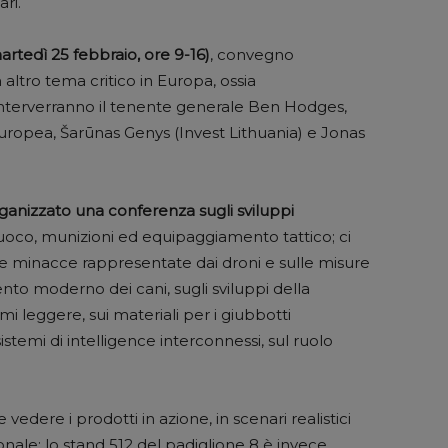
ari.
rtedì 25 febbraio, ore 9-16)
, convegno
 altro tema critico in Europa, ossia
interverranno il tenente generale Ben Hodges,
ropea, Šarūnas Genys (Invest Lithuania) e Jonas
ganizzato una conferenza sugli sviluppi
uoco, munizioni ed equipaggiamento tattico; ci
lle minacce rappresentate dai droni e sulle misure
ento moderno dei cani, sugli sviluppi della
mi leggere, sui materiali per i giubbotti
 sistemi di intelligence interconnessi, sul ruolo
 vedere i prodotti in azione, in scenari realistici
ale; lo stand 512 del padiglione 8 è invece