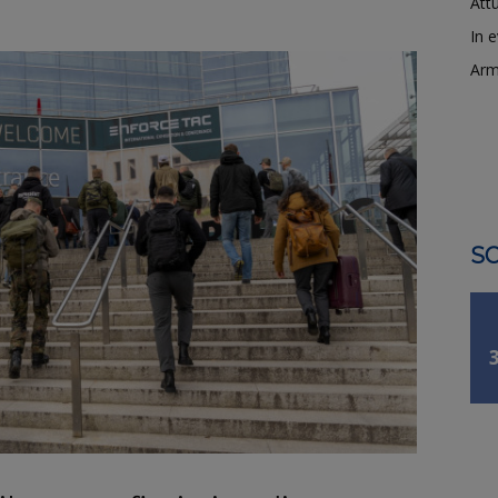
Attu
In 
Arm
SO