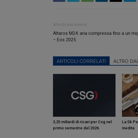
Articolo precedente
Altaros M24: aria compressa fino a un mig
– Eos 2025
ARTICOLI CORRELATI
ALTRO DA
3,25 miliardi di ricavi per Csg nel
La Sk Pan
primo semestre del 2026
inedita