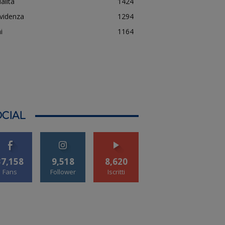
alità
1424
evidenza
1294
i
1164
CIAL
37,158
9,518
8,620
Fans
Follower
Iscritti