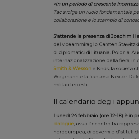
«In un periodo di crescente incertezz
Tac svolge un ruolo fondamentale per 
collaborazione e lo scambio di conos
S’attende la presenza di Joachim Her
del viceammiraglio Carsten Stawitzk
di diplomatici di Lituania, Polonia, 
internazionalizzazione della fiera; 
Smith & Wesson
e Knds, la società ch
Wegmann e la francese Nexter Defen
militari terresti.
Il calendario degli appu
Lunedì 24 febbraio (ore 12-18) è in 
dialogue
, ossia l’incontro tra rappre
nordeuropea, di governi e d’istituti di