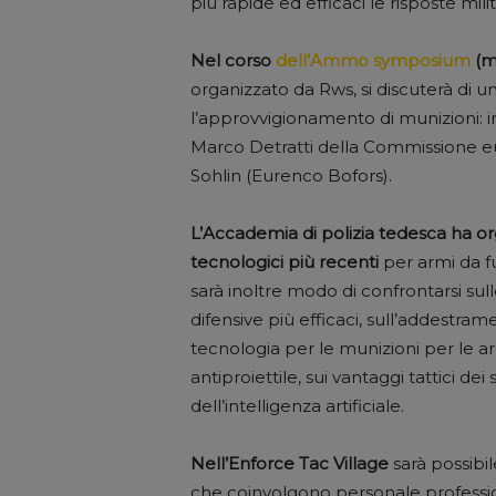
più rapide ed efficaci le risposte milit
Nel corso
dell’Ammo symposium
(ma
organizzato da Rws, si discuterà di un
l’approvvigionamento di munizioni: 
Marco Detratti della Commissione eu
Sohlin (Eurenco Bofors).
L’Accademia di polizia tedesca ha or
tecnologici più recenti
per armi da f
sarà inoltre modo di confrontarsi su
difensive più efficaci, sull’addestram
tecnologia per le munizioni per le ar
antiproiettile, sui vantaggi tattici dei
dell’intelligenza artificiale.
Nell’Enforce Tac Village
sarà possibile
che coinvolgono personale profession