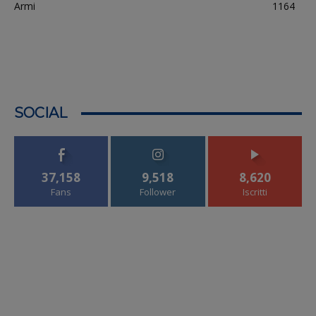
Armi
1164
SOCIAL
37,158
9,518
8,620
Fans
Follower
Iscritti