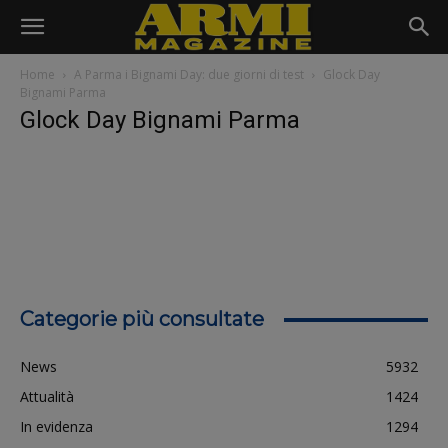
Home
A Parma i Bignami Day: due giorni di test
Glock Day
Bignami Parma
Glock Day Bignami Parma
Categorie più consultate
News
5932
Attualità
1424
In evidenza
1294