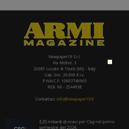
Newpaper19 S.r.l.
×
Via Molise, 3
20085 Locate di Triulzi (MI) - Italy
Cap. Soc. 20.000 € i.v.
P.IVA/C.F. 10607740965
REA: MI - 2544938
Contattaci:
info@newpaper19.it
3,25 miliardi di ricavi per Csg nel primo
semestre del 2026