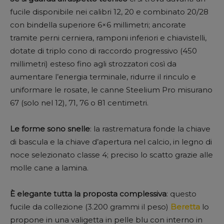
fucile disponibile nei calibri 12, 20 e combinato 20/28
con bindella superiore 6×6 millimetri; ancorate
tramite perni cerniera, ramponi inferiori e chiavistelli,
dotate di triplo cono di raccordo progressivo (450
millimetri) esteso fino agli strozzatori così da
aumentare l’energia terminale, ridurre il rinculo e
uniformare le rosate, le canne Steelium Pro misurano
67 (solo nel 12), 71, 76 o 81 centimetri.
Le forme sono snelle
: la rastrematura fonde la chiave
di bascula e la chiave d’apertura nel calcio, in legno di
noce selezionato classe 4; preciso lo scatto grazie alle
molle cane a lamina.
È elegante tutta la proposta complessiva
: questo
fucile da collezione (3.200 grammi il peso)
Beretta
lo
propone in una valigetta in pelle blu con interno in