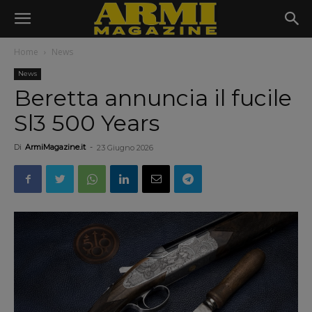
Home
News
News
Beretta annuncia il fucile
Sl3 500 Years
Di
ArmiMagazine.it
-
23 Giugno 2026