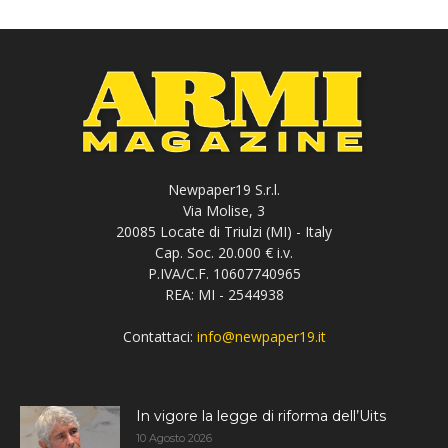
Newpaper19 S.r.l.
Via Molise, 3
20085 Locate di Triulzi (MI) - Italy
Cap. Soc. 20.000 € i.v.
P.IVA/C.F. 10607740965
REA: MI - 2544938
Contattaci:
info@newpaper19.it
In vigore la legge di riforma dell’Uits
10 Agosto 2026