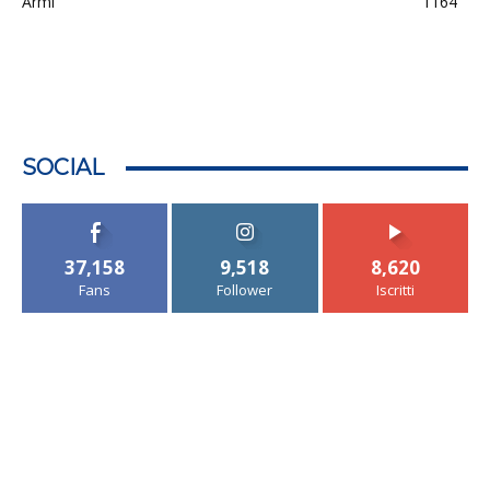
Armi
1164
SOCIAL
37,158
9,518
8,620
Fans
Follower
Iscritti