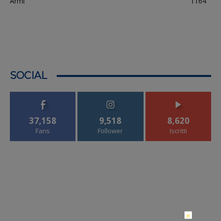
Armi
1164
SOCIAL
37,158
9,518
8,620
Fans
Follower
Iscritti
×