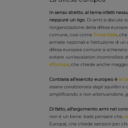
In senso stretto, al tema infatti nes
neppure un rigo
. Di armi si discute s
riorganizzazione della difesa europe
comune, così come
Forza Italia
, ch
armate nazionali e l’istituzione di 
difesa europea comune si schierano
evitare
«un’escalation incontrollata de
d’Europa
, che chiede anche maggior 
Contraria all’esercito europeo è
la L
essere condizionata dagli squilibri e d
amplificando, e non attenuandone, gli
Di fatto, all’argomento armi nel concre
non è un bene: basti pensare che,
c
Europa), che chiede sanzioni per chi 