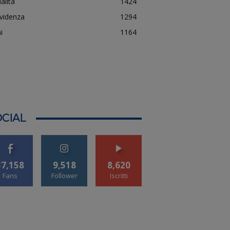
alità
1424
evidenza
1294
i
1164
CIAL
37,158
9,518
8,620
Fans
Follower
Iscritti