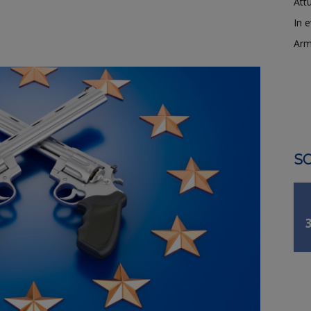
Attu
In 
Arm
SO