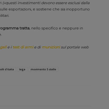
ri
(«questi investimenti devono essere esclusi dalla
sulle esportazioni, e sostiene che sia inopportuno
itari.
programma tratta
, nello specifico e neppure in
e.
gali
e i
test di armi
e di
munizioni
sul portale web
elli d'italia
lega
movimento 5 stelle