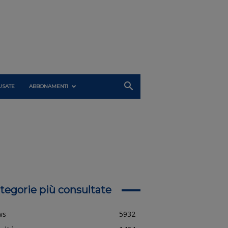
USATE
ABBONAMENTI
tegorie più consultate
ws
5932