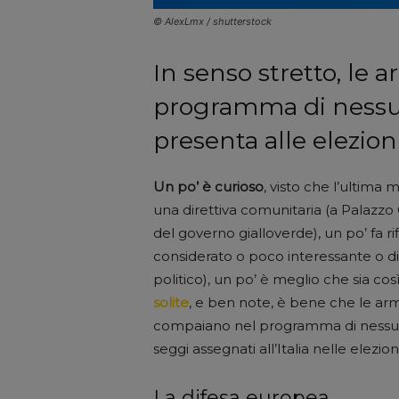
© AlexLmx / shutterstock
In senso stretto, le 
programma di nessuna
presenta alle elezio
Un po’ è curioso
, visto che l’ultima 
una direttiva comunitaria (a Palazzo C
del governo gialloverde), un po’ fa 
considerato o poco interessante o d
politico), un po’ è meglio che sia co
solite
, e ben note, è bene che le ar
compaiano nel programma di nessuna
seggi assegnati all’Italia nelle elezi
La difesa europea