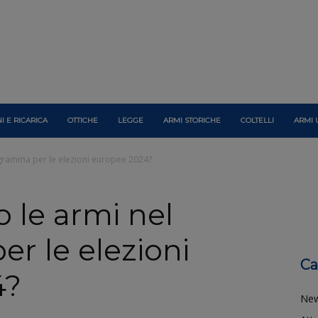
I E RICARICA
OTTICHE
LEGGE
ARMI STORICHE
COLTELLI
ARMI 
rogramma per le elezioni europee 2024?
o le armi nel
r le elezioni
Ca
4?
Ne