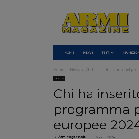
Armi
Magazine
HOME
NEWS
TEST
MUNIZION
Home
News
Chi ha inserito le armi nel p
News
Chi ha inserit
programma pe
europee 202
Di
ArmiMagazine.it
-
31 Maggio 2024