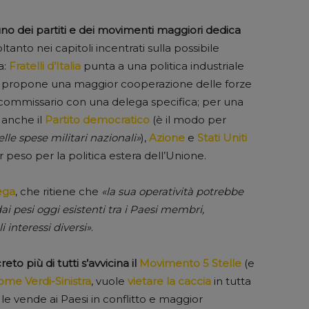
suno dei partiti e dei movimenti maggiori dedica
oltanto nei capitoli incentrati sulla possibile
a:
Fratelli d’Italia
punta a una politica industriale
e propone una maggior cooperazione delle forze
un commissario con una delega specifica; per una
 anche il
Partito democratico
(è il modo per
lle spese militari nazionali»
),
Azione
e
Stati Uniti
peso per la politica estera dell’Unione.
ega
, che ritiene che
«la sua operatività potrebbe
ai pesi oggi esistenti tra i Paesi membri,
 interessi diversi»
.
to più di tutti s’avvicina il
Movimento 5 Stelle
(e
ome Verdi-Sinistra
, vuole
vietare la caccia
in tutta
le vende ai Paesi in conflitto e maggior