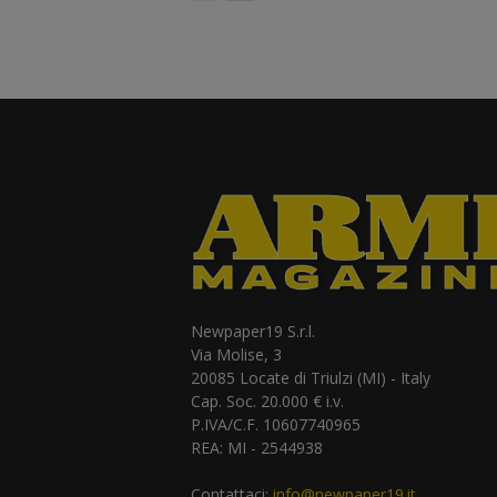
Newpaper19 S.r.l.
Via Molise, 3
20085 Locate di Triulzi (MI) - Italy
Cap. Soc. 20.000 € i.v.
P.IVA/C.F. 10607740965
REA: MI - 2544938
Contattaci:
info@newpaper19.it