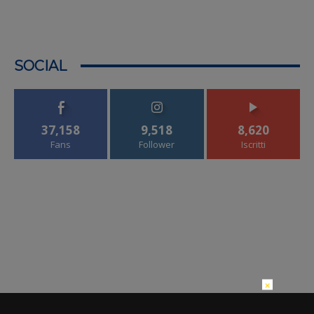
SOCIAL
37,158
9,518
8,620
Fans
Follower
Iscritti
×