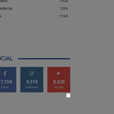
alità
1424
evidenza
1294
i
1164
CIAL
37,158
9,518
8,620
Fans
Follower
Iscritti
×