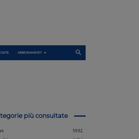
USATE
ABBONAMENTI
tegorie più consultate
ws
5932