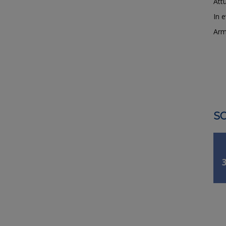
Attu
In 
Arm
SO