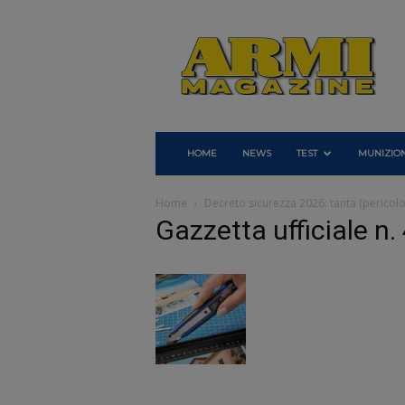
Armi
Magazine
HOME
NEWS
TEST
MUNIZION
Home
Decreto sicurezza 2026: tanta (pericolos
Gazzetta ufficiale n.