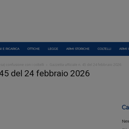
I E RICARICA
OTTICHE
LEGGE
ARMI STORICHE
COLTELLI
ARMI 
a) confusione con i coltelli
Gazzetta ufficiale n. 45 del 24 febbraio 2026
 45 del 24 febbraio 2026
Ca
Ne