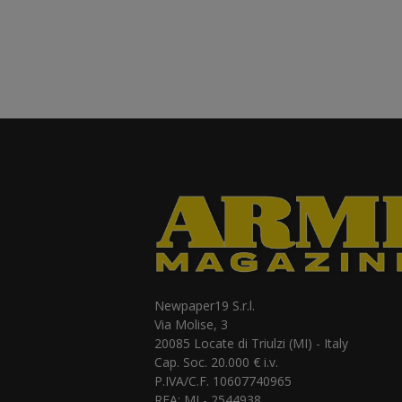
Newpaper19 S.r.l.
Via Molise, 3
20085 Locate di Triulzi (MI) - Italy
Cap. Soc. 20.000 € i.v.
P.IVA/C.F. 10607740965
REA: MI - 2544938