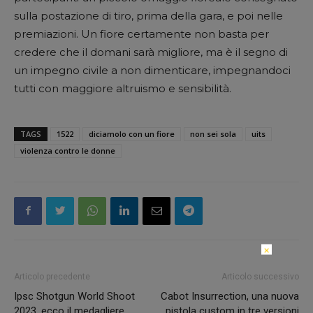
sulla postazione di tiro, prima della gara, e poi nelle
premiazioni. Un fiore certamente non basta per
credere che il domani sarà migliore, ma è il segno di
un impegno civile a non dimenticare, impegnandoci
tutti con maggiore altruismo e sensibilità.
TAGS
1522
diciamolo con un fiore
non sei sola
uits
violenza contro le donne
×
Articolo precedente
Articolo successivo
Ipsc Shotgun World Shoot
Cabot Insurrection, una nuova
2023, ecco il medagliere
pistola custom in tre versioni