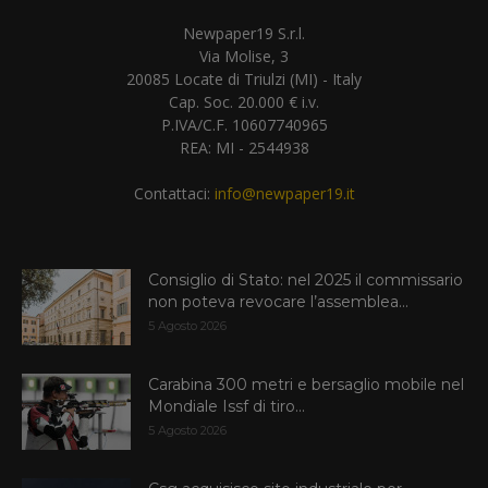
Newpaper19 S.r.l.
Via Molise, 3
20085 Locate di Triulzi (MI) - Italy
Cap. Soc. 20.000 € i.v.
P.IVA/C.F. 10607740965
REA: MI - 2544938
Contattaci:
info@newpaper19.it
Consiglio di Stato: nel 2025 il commissario
non poteva revocare l’assemblea...
5 Agosto 2026
Carabina 300 metri e bersaglio mobile nel
Mondiale Issf di tiro...
5 Agosto 2026