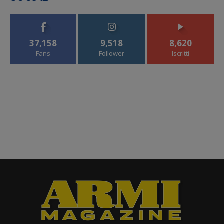
37,158
9,518
8,620
Fans
Follower
Iscritti