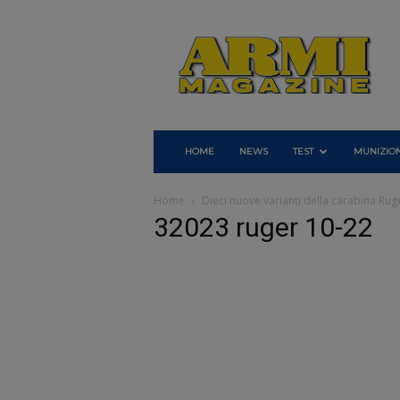
Armi
Magazine
HOME
NEWS
TEST
MUNIZION
Home
Dieci nuove varianti della carabina Rug
32023 ruger 10-22