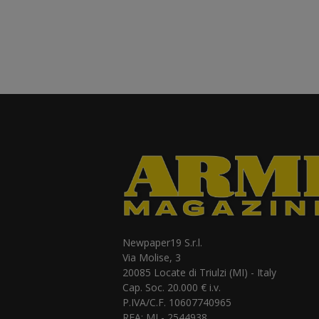
Newpaper19 S.r.l.
Via Molise, 3
20085 Locate di Triulzi (MI) - Italy
Cap. Soc. 20.000 € i.v.
P.IVA/C.F. 10607740965
REA: MI - 2544938