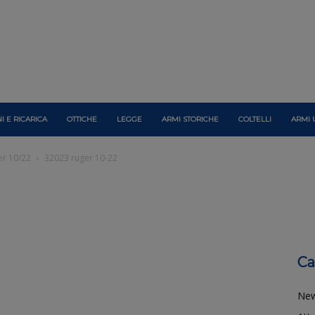
I E RICARICA
OTTICHE
LEGGE
ARMI STORICHE
COLTELLI
ARMI 
er 10/22
32023 ruger 10-22
Ca
Ne