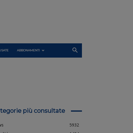
USATE
ABBONAMENTI
tegorie più consultate
ws
5932