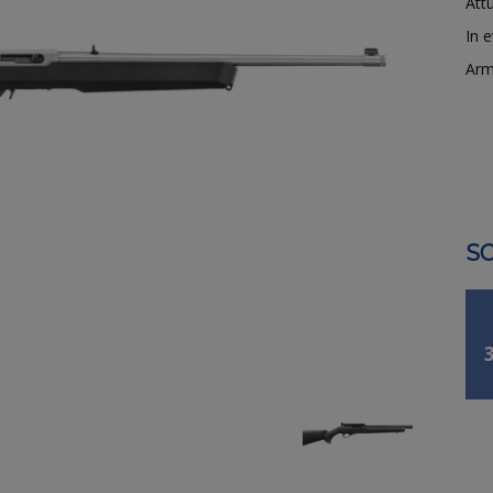
Attu
In 
Arm
SO