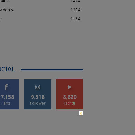
alità
1424
evidenza
1294
i
1164
CIAL
37,158
9,518
8,620
Fans
Follower
Iscritti
×