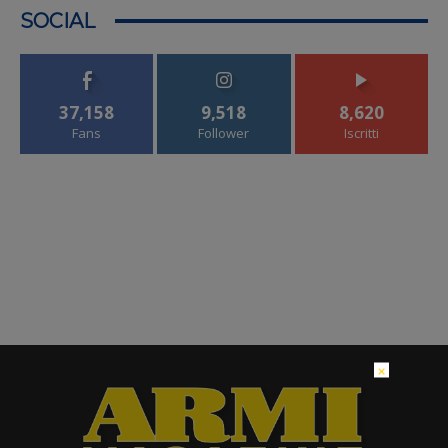
SOCIAL
37,158
9,518
8,620
Fans
Follower
Iscritti
×