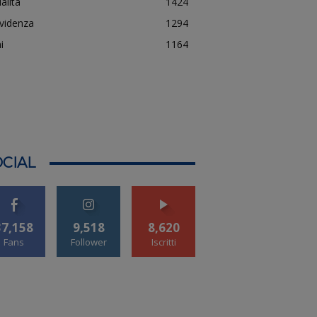
alità
1424
evidenza
1294
i
1164
CIAL
37,158
9,518
8,620
Fans
Follower
Iscritti