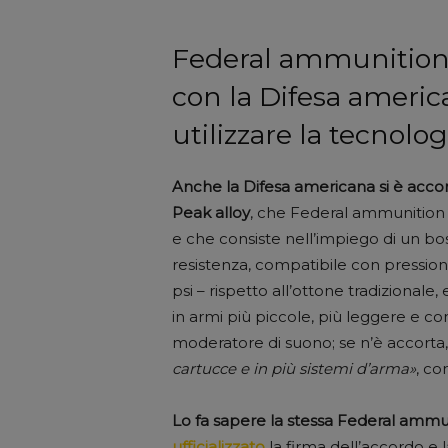
Federal ammunition 
con la Difesa america
utilizzare la tecnolog
Anche la Difesa americana si è accort
Peak alloy
, che Federal ammunition 
e che consiste nell’impiego di un bos
resistenza, compatibile con pression
psi – rispetto all’ottone tradizional
in armi più piccole, più leggere e co
moderatore di suono; se n’è accorta, 
cartucce e in più sistemi d’arma»
, co
Lo fa sapere la stessa Federal ammu
ufficializzato
la firma dell’accordo e l