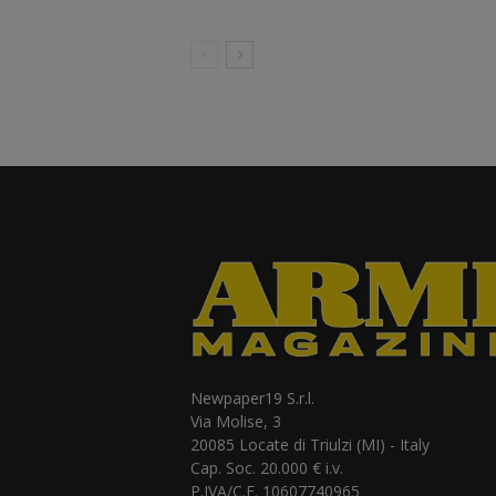
Newpaper19 S.r.l.
Via Molise, 3
20085 Locate di Triulzi (MI) - Italy
Cap. Soc. 20.000 € i.v.
P.IVA/C.F. 10607740965