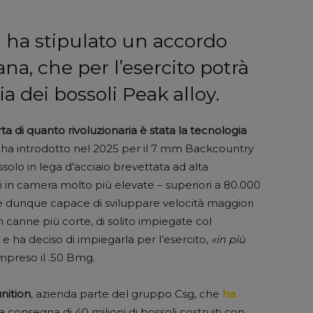
ha stipulato un accordo
na, che per l’esercito potrà
ia dei bossoli Peak alloy.
a di quanto rivoluzionaria è stata la tecnologia
ha introdotto nel 2025 per il 7 mm Backcountry
solo in lega d’acciaio brevettata ad alta
i in camera molto più elevate – superiori a 80.000
e, e dunque capace di sviluppare velocità maggiori
n canne più corte, di solito impiegate col
e ha deciso di impiegarla per l’esercito,
«in più
mpreso il .50 Bmg.
nition
, azienda parte del gruppo Csg, che
ha
a consegna di 40 milioni di bossoli costruiti con