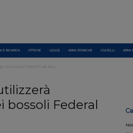
I E RICARICA
OTTICHE
LEGGE
ARMI STORICHE
COLTELLI
ARMI 
gia dei bossoli Federal Peak alloy
tilizzerà
i bossoli Federal
Ca
Ne