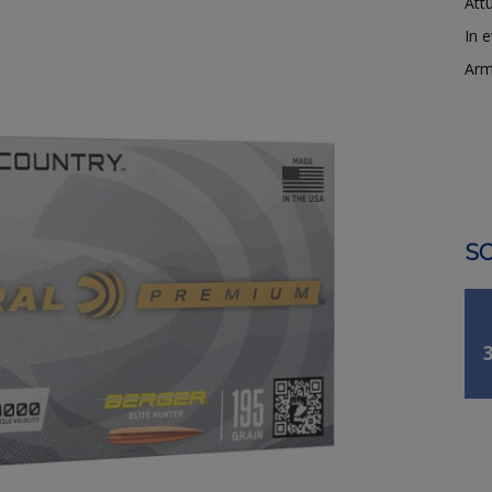
Attu
In 
Arm
SO