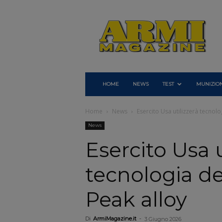
Armi
Magazine
HOME
NEWS
TEST
MUNIZION
Home
News
Esercito Usa utilizzerà tecnolo
News
Esercito Usa u
tecnologia de
Peak alloy
Di
ArmiMagazine.it
-
3 Giugno 2026