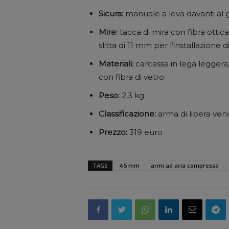
Sicura:
manuale a leva davanti al g
Mire:
tacca di mira con fibra ottica
slitta di 11 mm per l’installazione
Materiali:
carcassa in lega leggera, 
con fibra di vetro
Peso:
2,3 kg
Classificazione:
arma di libera vendi
Prezzo:
319 euro
TAGS
4.5 mm
armi ad aria compressa