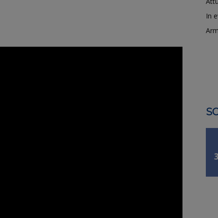
Attu
In 
Arm
SO