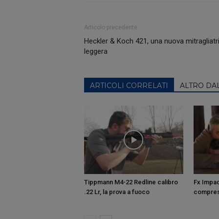
Articolo precedente
Heckler & Koch 421, una nuova mitragliatr
leggera
ARTICOLI CORRELATI
ALTRO DA
Tippmann M4-22 Redline calibro
Fx Impac
.22 Lr, la prova a fuoco
compres