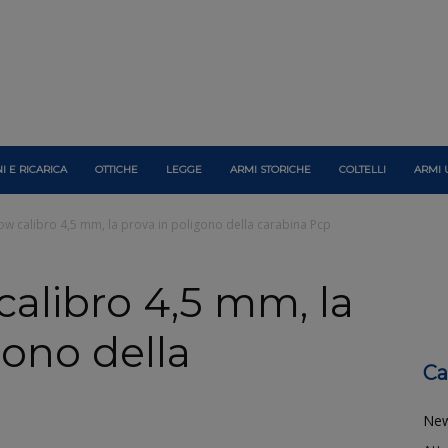
I E RICARICA
OTTICHE
LEGGE
ARMI STORICHE
COLTELLI
ARMI 
w calibro 4,5 mm, la prova in poligono della carabina Pcp
alibro 4,5 mm, la
gono della
Ca
Ne