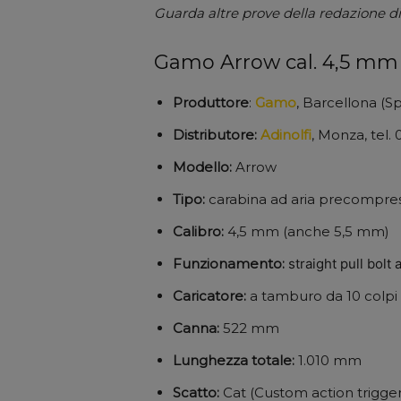
Guarda altre prove della redazione d
Gamo Arrow cal. 4,5 mm
Produttore
:
Gamo
, Barcellona (S
Distributore:
Adinolfi
, Monza, tel.
Modello:
Arrow
Tipo:
carabina ad aria precompre
Calibro:
4,5 mm (anche 5,5 mm)
Funzionamento:
straight pull bolt 
Caricatore:
a tamburo da 10 colpi
Canna:
522 mm
Lunghezza totale:
1.010 mm
Scatto:
Cat (Custom action trigger