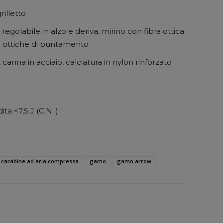
rilletto
 regolabile in alzo e deriva, mirino con fibra ottica;
 di ottiche di puntamento
canna in acciaio, calciatura in nylon rinforzato
ta <7,5 J (C.N. )
carabine ad aria compressa
gamo
gamo arrow