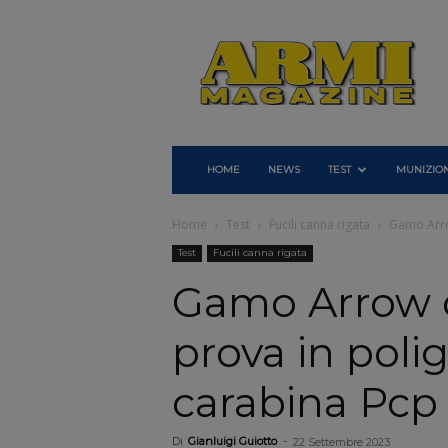
Armi
Magazine
HOME
NEWS
TEST
MUNIZION
Home
Test
Fucili canna rigata
Gamo Arro
Test
Fucili canna rigata
Gamo Arrow c
prova in poli
carabina Pcp
Di
Gianluigi Guiotto
-
22 Settembre 2023