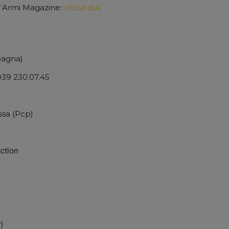
i
Armi Magazine
:
clicca qui
.
pagna)
 039 230.07.45
ssa (Pcp)
action
)