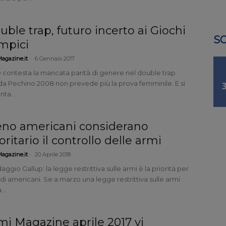
uble trap, futuro incerto ai Giochi
SO
impici
-
agazine.it
6 Gennaio 2017
IO contesta la mancata parità di genere nel double trap
da Pechino 2008 non prevede più la prova femminile. E si
ta...
no americani considerano
oritario il controllo delle armi
-
agazine.it
20 Aprile 2018
ggio Gallup: la legge restrittiva sulle armi è la priorità per
 di americani. Se a marzo una legge restrittiva sulle armi
...
mi Magazine aprile 2017 vi