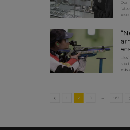
Danie
fatto
discu
“N
ar
ArmiM
L’Is
stia 
esist
...
1
2
3
162