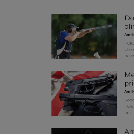
Do
ol
ArmiM
Il C
che 
paven
Me
pri
ArmiM
Sonda
il 6%
era la
Ar