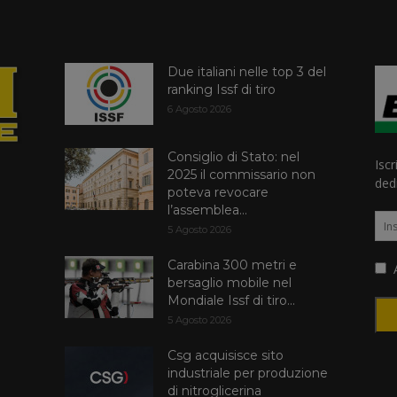
Due italiani nelle top 3 del
ranking Issf di tiro
6 Agosto 2026
Consiglio di Stato: nel
Iscr
2025 il commissario non
dedi
poteva revocare
l’assemblea...
5 Agosto 2026
Carabina 300 metri e
A
bersaglio mobile nel
Mondiale Issf di tiro...
5 Agosto 2026
Csg acquisisce sito
industriale per produzione
di nitroglicerina