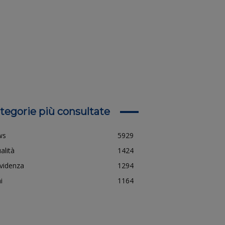
tegorie più consultate
ws
5929
alità
1424
evidenza
1294
i
1164