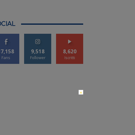
CIAL
37,158
9,518
8,620
Fans
Follower
Iscritti
×