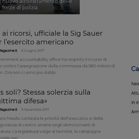
nuovo addestramento delle
forze di polizia
ai ricorsi, ufficiale la Sig Sauer
r l’esercito americano
-
agazine.it
6 Giugno 2017
vernment accountability office ha respinto il ricorso di
k contro l’assegnazione della commessa da 580 milioni di
Ca
ri. Ora non ci sono più dubbi...
Ne
s soli? Stessa solerzia sulla
Attu
gittima difesa»
In 
-
agazine.it
9 Novembre 2017
Arm
no Maullu contesta le priorità dell’esecutivo e della
oranza di centro-sinistra negli ultimi tornanti di
latura. La legislatura volge al termine, la campagna
orale per...