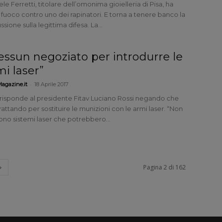
le Ferretti, titolare dell’omonima gioielleria di Pisa, ha
 fuoco contro uno dei rapinatori. E torna a tenere banco la
ssione sulla legittima difesa. La...
essun negoziato per introdurre le
mi laser”
-
agazine.it
18 Aprile 2017
sf risponde al presidente Fitav Luciano Rossi negando che
trattando per sostituire le munizioni con le armi laser. “Non
ono sistemi laser che potrebbero...
Pagina 2 di 162