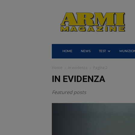
Armi
Magazine
HOME
NEWS
TEST
MUNIZION
Home
In evidenza
Pagina 2
IN EVIDENZA
Featured posts