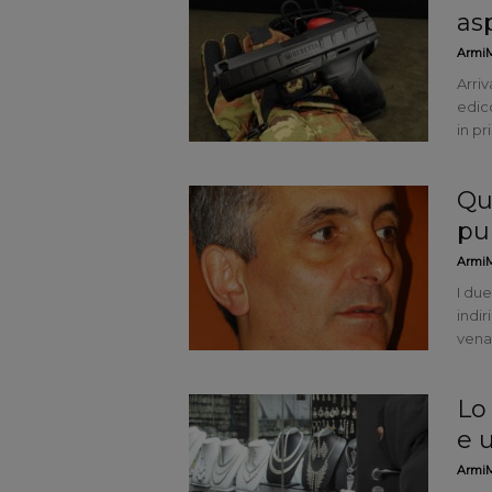
as
ArmiM
Arriv
edico
in pr
Qu
pu
ArmiM
I due
indir
venat
Lo
e 
ArmiM