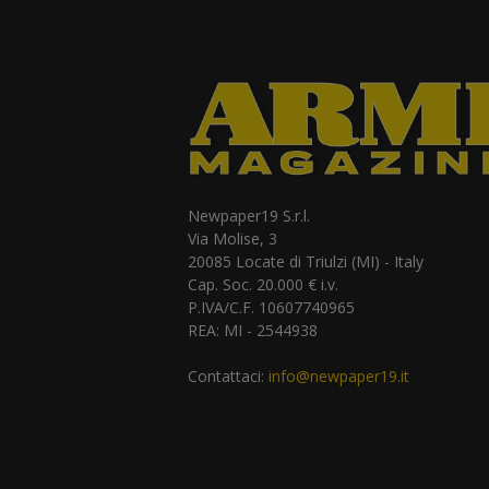
Newpaper19 S.r.l.
Via Molise, 3
20085 Locate di Triulzi (MI) - Italy
Cap. Soc. 20.000 € i.v.
P.IVA/C.F. 10607740965
REA: MI - 2544938
Contattaci:
info@newpaper19.it