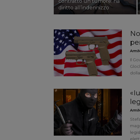
contratto un tumore: ha
diritto all’indennizzo
No 
pe
ArmiM
Il Go
Gloc
dolla
«Iu
le
ArmiM
Stefa
maggi
legis
elett