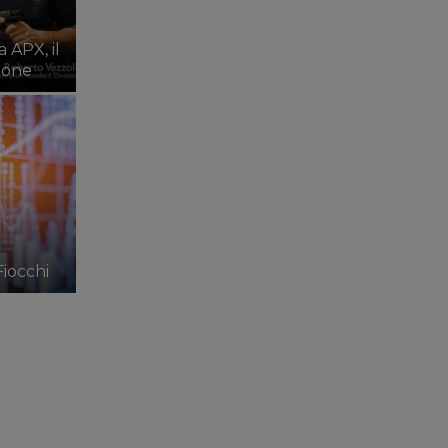
 APX, il
ione
Fiocchi