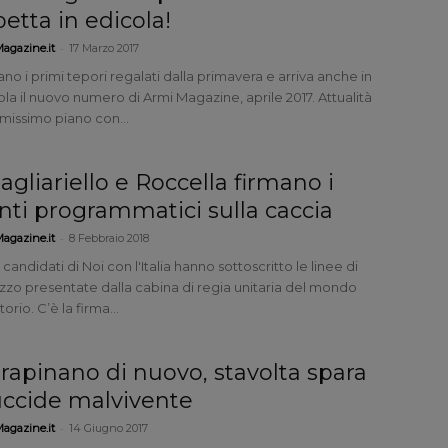
petta in edicola!
-
agazine.it
17 Marzo 2017
ano i primi tepori regalati dalla primavera e arriva anche in
la il nuovo numero di Armi Magazine, aprile 2017. Attualità
imissimo piano con...
agliariello e Roccella firmano i
nti programmatici sulla caccia
-
agazine.it
8 Febbraio 2018
 candidati di Noi con l'Italia hanno sottoscritto le linee di
izzo presentate dalla cabina di regia unitaria del mondo
orio. C’è la firma...
 rapinano di nuovo, stavolta spara
uccide malvivente
-
agazine.it
14 Giugno 2017