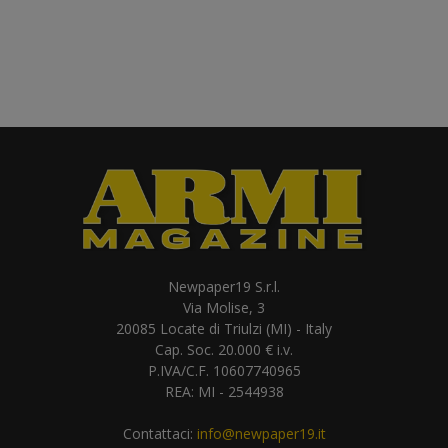
Newpaper19 S.r.l.
Via Molise, 3
20085 Locate di Triulzi (MI) - Italy
Cap. Soc. 20.000 € i.v.
P.IVA/C.F. 10607740965
REA: MI - 2544938
Contattaci:
info@newpaper19.it