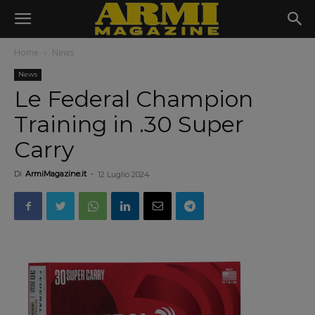
Home
News
News
Le Federal Champion
Training in .30 Super
Carry
Di
ArmiMagazine.it
-
12 Luglio 2024