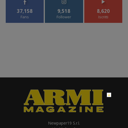
37,158
9,518
8,620
Fans
Follower
Iscritti
×
Newpaper19 S.r.l.