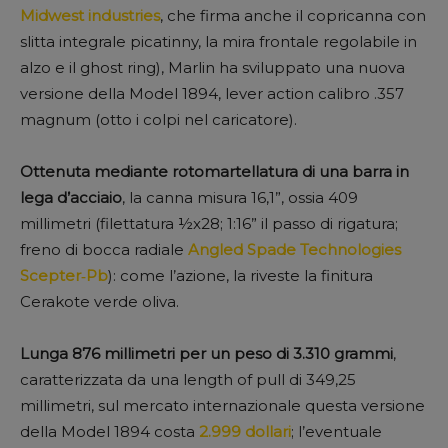
Midwest industries
, che firma anche il copricanna con
slitta integrale picatinny, la mira frontale regolabile in
alzo e il ghost ring), Marlin ha sviluppato una nuova
versione della Model 1894, lever action calibro .357
magnum (otto i colpi nel caricatore).
Ottenuta mediante rotomartellatura di una barra in
lega d’acciaio
, la canna misura 16,1”, ossia 409
millimetri (filettatura ½x28; 1:16” il passo di rigatura;
freno di bocca radiale
Angled Spade Technologies
Scepter‑Pb
): come l’azione, la riveste la finitura
Cerakote verde oliva.
Lunga 876 millimetri per un peso di 3.310 grammi
,
caratterizzata da una length of pull di 349,25
millimetri, sul mercato internazionale questa versione
della Model 1894 costa
2.999 dollari
; l’eventuale