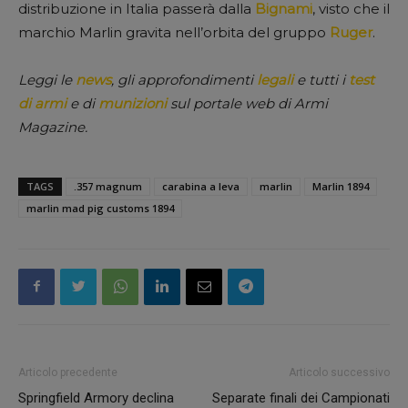
distribuzione in Italia passerà dalla
Bignami
, visto che il
marchio Marlin gravita nell’orbita del gruppo
Ruger
.
Leggi le
news
, gli approfondimenti
legali
e tutti i
test
di armi
e di
munizioni
sul portale web di Armi
Magazine.
TAGS
.357 magnum
carabina a leva
marlin
Marlin 1894
marlin mad pig customs 1894
Articolo precedente
Articolo successivo
Springfield Armory declina
Separate finali dei Campionati