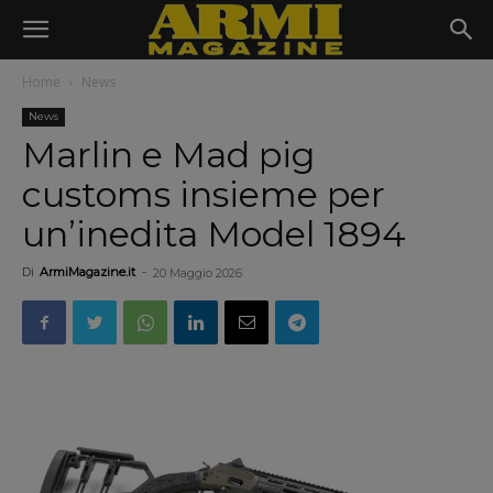
Home
News
News
Marlin e Mad pig
customs insieme per
un’inedita Model 1894
Di
ArmiMagazine.it
-
20 Maggio 2026