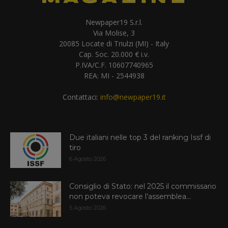
Newpaper19 S.r.l.
Via Molise, 3
20085 Locate di Triulzi (MI) - Italy
Cap. Soc. 20.000 € i.v.
P.IVA/C.F. 10607740965
REA: MI - 2544938
Contattaci:
info@newpaper19.it
Due italiani nelle top 3 del ranking Issf di
tiro
6 Agosto 2026
Consiglio di Stato: nel 2025 il commissario
non poteva revocare l’assemblea...
5 Agosto 2026