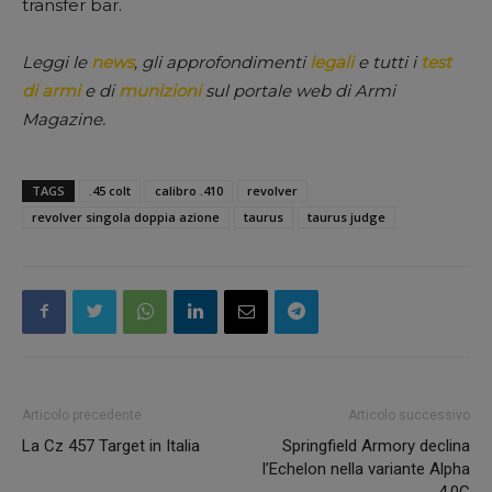
transfer bar.
Leggi le
news
, gli approfondimenti
legali
e tutti i
test
di armi
e di
munizioni
sul portale web di Armi
Magazine.
TAGS
.45 colt
calibro .410
revolver
revolver singola doppia azione
taurus
taurus judge
Articolo precedente
Articolo successivo
La Cz 457 Target in Italia
Springfield Armory declina
l’Echelon nella variante Alpha
4.0C