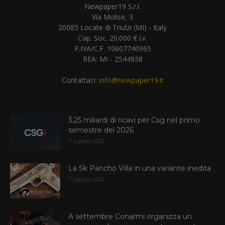
Newpaper19 S.r.l.
Via Molise, 3
20085 Locate di Triulzi (MI) - Italy
Cap. Soc. 20.000 € i.v.
P.IVA/C.F. 10607740965
REA: MI - 2544938
Contattaci:
info@newpaper19.it
3,25 miliardi di ricavi per Csg nel primo
semestre del 2026
7 Agosto 2026
La Sk Pancho Villa in una variante inedita
7 Agosto 2026
A settembre Conarmi organizza un