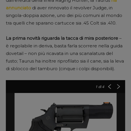
dall’eredità della linea Raging Hunter, la Taurus
ha
annunciato
di aver rinnovato il revolver Judge, in
singola-doppia azione, uno dei più comuni al mondo
tra quelli che sparano cartucce sia .45 Colt sia .410.
La prima novità riguarda la tacca di mira posteriore
–
è regolabile in deriva, basta farla scorrere nella guida
dovetail – non più ricavata in una scanalatura del
fusto; Taurus ha inoltre riprofilato sia il cane, sia la leva
di sblocco del tamburo (cinque i colpi disponibili).
1
di 4