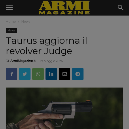
Home
News
News
Taurus aggiorna il
revolver Judge
Di
ArmiMagazine.it
-
19 Maggio 2026