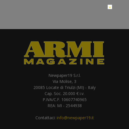
×
Newpaper19 S.r.l.
Via Molise, 3
20085 Locate di Triulzi (MI) - Italy
Cap. Soc. 20.000 € i.v.
P.IVA/C.F. 10607740965
REA: MI - 2544938
Contattaci:
info@newpaper19.it