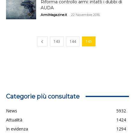
Riforma controllo armi: intatti i dubbi di
AUDA
-
ArmiMagazine.it
22 Novembre 2016
143
144
145
Categorie più consultate
News
5932
Attualità
1424
In evidenza
1294