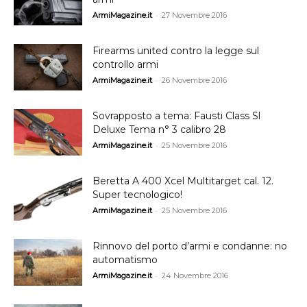
-
ArmiMagazine.it
27 Novembre 2016
Firearms united contro la legge sul
controllo armi
-
ArmiMagazine.it
26 Novembre 2016
Sovrapposto a tema: Fausti Class Sl
Deluxe Tema n° 3 calibro 28
-
ArmiMagazine.it
25 Novembre 2016
Beretta A 400 Xcel Multitarget cal. 12.
Super tecnologico!
-
ArmiMagazine.it
25 Novembre 2016
Rinnovo del porto d’armi e condanne: no
automatismo
-
ArmiMagazine.it
24 Novembre 2016