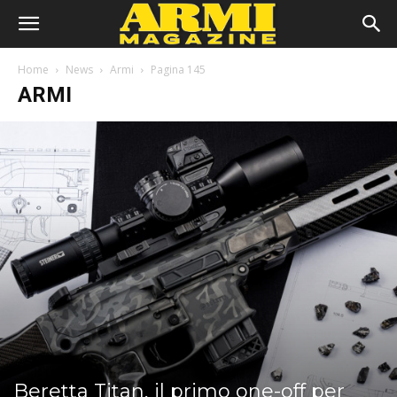
Home
News
Armi
Pagina 145
ARMI
Beretta Titan, il primo one-off per