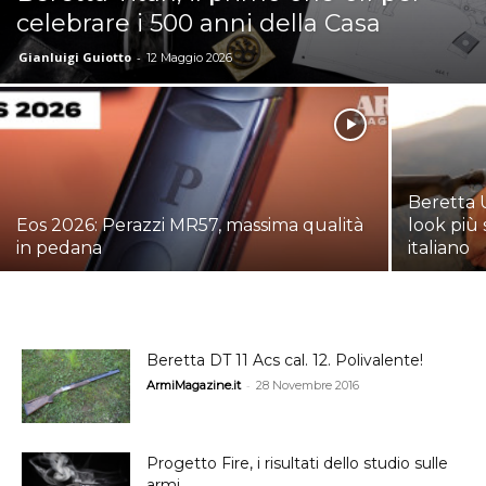
celebrare i 500 anni della Casa
Gianluigi Guiotto
-
12 Maggio 2026
Beretta U
Eos 2026: Perazzi MR57, massima qualità
look più 
in pedana
italiano
Beretta DT 11 Acs cal. 12. Polivalente!
-
ArmiMagazine.it
28 Novembre 2016
Progetto Fire, i risultati dello studio sulle
armi