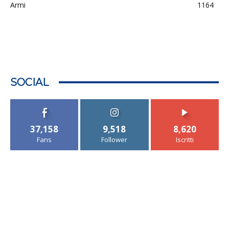
Armi
1164
SOCIAL
37,158
9,518
8,620
Fans
Follower
Iscritti