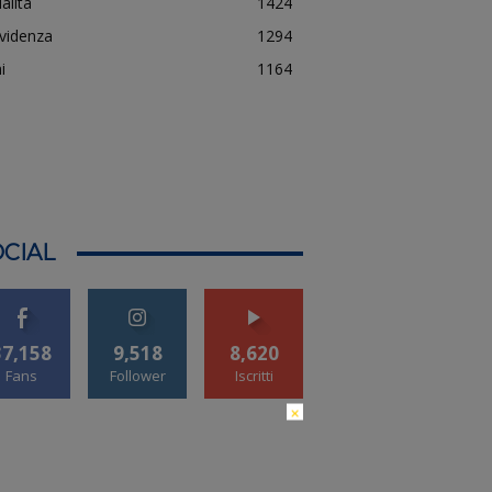
alità
1424
evidenza
1294
i
1164
CIAL
37,158
9,518
8,620
Fans
Follower
Iscritti
×