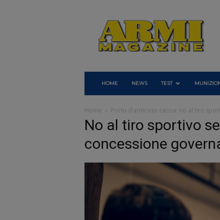
Armi
Magazine
HOME
NEWS
TEST
MUNIZION
Home
Porto d’armi uso caccia: no al tiro spo
No al tiro sportivo s
concessione govern