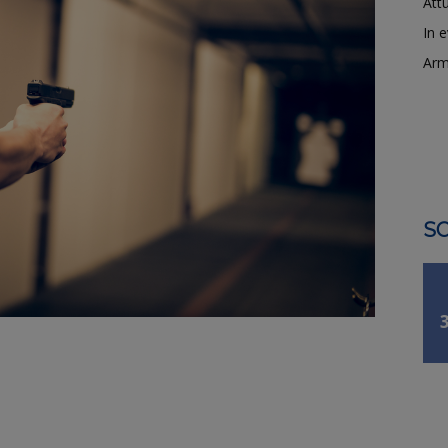
Attu
In 
Arm
SO