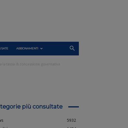
USATE
ABBONAMENTI
ga la tassa di concessione governativa
tegorie più consultate
ws
5932