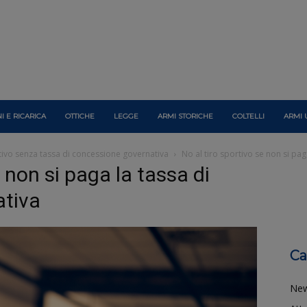
I E RICARICA
OTTICHE
LEGGE
ARMI STORICHE
COLTELLI
ARMI 
rtivo senza tassa di concessione governativa
No al tiro sportivo se non si pa
e non si paga la tassa di
ativa
Ca
Ne