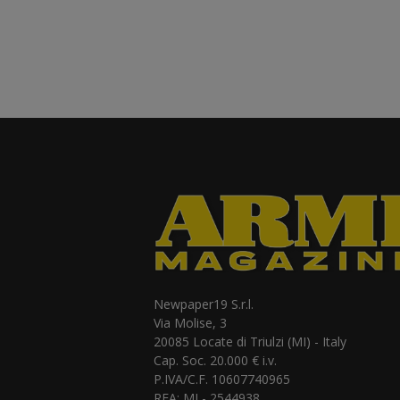
Newpaper19 S.r.l.
Via Molise, 3
20085 Locate di Triulzi (MI) - Italy
Cap. Soc. 20.000 € i.v.
P.IVA/C.F. 10607740965
REA: MI - 2544938